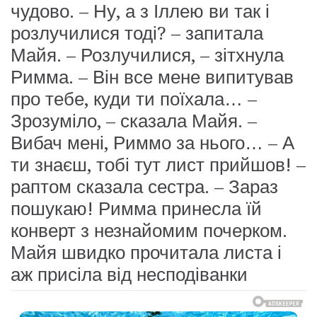
чудово. – Ну, а з Іллею ви так і
розлучилися тоді? – запитала
Майя. – Розлучилися, – зітхнула
Римма. – Він все мене випитував
про тебе, куди ти поїхала… –
Зрозуміло, – сказала Майя. –
Вибач мені, Риммо за нього… – А
ти знаєш, тобі тут лист прийшов! –
раптом сказала сестра. – Зараз
пошукаю! Римма принесла їй
конверт з незнайомим почерком.
Майя швидко прочитала листа і
аж присіла від несподіванки