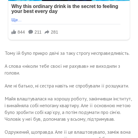
Тому їй було прикро двічі за таку строгу несправедливість.
А слова «ніколи тебе своєї не рахував» не виходили з
голови.
Але ні батько, ні сестра навіть не спробували її розшукати.
Майя влаштувалася на хорошу роботу, закінчивши інститут,
і винайняла собі непогану квартиру. Але її основною метою
було зробити собі кар’єру, а потім подумати про сім’ю.
Чоловік у неї був, допомагав у всьому, підтримував.
Одружений, щоправда. Але її це влаштовувало, заміж вона