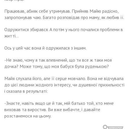
Працював, абияк себе утримував. Прийняв Майю радісно, ​​
запропонував чаю. Багато розповідав про маму, як любив її.
Одружитися збирався. А потім у нього почалися проблеми в
житті…
Ось у цей час вона й одружилася з іншим.
-Не знаю, чому я так впевнений, що ти все ж таки моя
дочка? Може тому, що моя бабуся була руденькою?
Майя слухала його, але її серце мовчало. Вона не відчувала
до цієї людини жодного інтересу, чи душевної прихильності
і сказала в результаті:
-Знаєте, навіть якщо це й так, мій батько той, хто мене
виховав та виростив. Ви вже вибачте, і давайте
розстанемося на цьому.