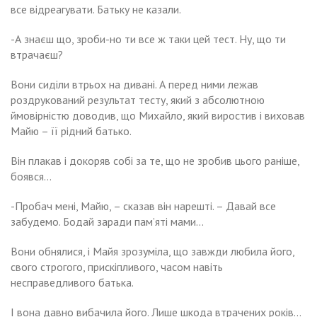
все відреагувати. Батьку не казали.
-А знаєш що, зроби-но ти все ж таки цей тест. Ну, що ти
втрачаєш?
Вони сиділи втрьох на дивані. А перед ними лежав
роздрукований результат тесту, який з абсолютною
ймовірністю доводив, що Михайло, який виростив і виховав
Майю – її рідний батько.
Він плакав і докоряв собі за те, що не зробив цього раніше,
боявся…
-Пробач мені, Майю, – сказав він нарешті. – Давай все
забудемо. Бодай заради пам’яті мами…
Вони обнялися, і Майя зрозуміла, що завжди любила його,
свого строгого, прискіпливого, часом навіть
несправедливого батька.
І вона давно вибачила його. Лише шкода втрачених років…