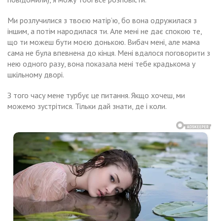
Ми розлучилися з твоєю матір’ю, бо вона одружилася з
іншим, а потім народилася ти. Але мені не дає спокою те,
що ти можеш бути моєю донькою. Вибач мені, але мама
сама не була впевнена до кінця. Мені вдалося поговорити з
нею одного разу, вона показала мені тебе крадькома у
шкільному дворі.
З того часу мене турбує це питання. Якщо хочеш, ми
можемо зустрітися. Тільки дай знати, де і коли.