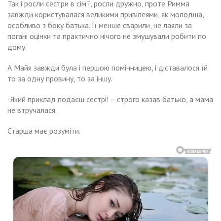
Так і росли сестри в сім’ї, росли дружно, проте Римма
завжди користувалася великими привілеями, як молодша,
особливо з боку батька. Її менше сварили, не лаяли за
погані оцінки та практично нічого не змушували робити по
дому.
А Майя завжди була і першою помічницею, і діставалося їй
то за одну провину, то за іншу.
-Який приклад подаєш сестрі! – строго казав батько, а мама
не втручалася.
Старша має розуміти.