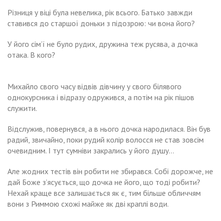
Різниця у віці була невелика, рік всього. Батько завжди
ставився до старшої доньки з підозрою: чи вона його?
У його сім’ї не було рудих, дружина теж русява, а дочка
отака. В кого?
Михайло свого часу відвів дівчину у свого білявого
однокурсника і відразу одружився, а потім на рік пішов
служити.
Відслужив, повернувся, а в нього дочка народилася. Він був
радий, звичайно, поки рудий колір волосся не став зовсім
очевидним. І тут сумніви закрались у його душу…
Але жодних тестів він робити не збирався. Собі дорожче, не
дай Боже з’ясується, що дочка не його, що тоді робити?
Нехай краще все залишається як є, тим більше обличчям
вони з Риммою схожі майже як дві краплі води.