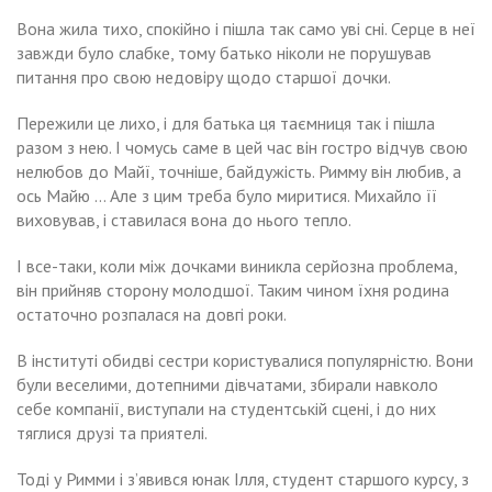
Вона жила тихо, спокійно і пішла так само уві сні. Серце в неї
завжди було слабке, тому батько ніколи не порушував
питання про свою недовіру щодо старшої дочки.
Пережили це лихо, і для батька ця таємниця так і пішла
разом з нею. І чомусь саме в цей час він гостро відчув свою
нелюбов до Майї, точніше, байдужість. Римму він любив, а
ось Майю … Але з цим треба було миритися. Михайло її
виховував, і ставилася вона до нього тепло.
І все-таки, коли між дочками виникла серйозна проблема,
він прийняв сторону молодшої. Таким чином їхня родина
остаточно розпалася на довгі роки.
В інституті обидві сестри користувалися популярністю. Вони
були веселими, дотепними дівчатами, збирали навколо
себе компанії, виступали на студентській сцені, і до них
тяглися друзі та приятелі.
Тоді у Римми і з’явився юнак Ілля, студент старшого курсу, з