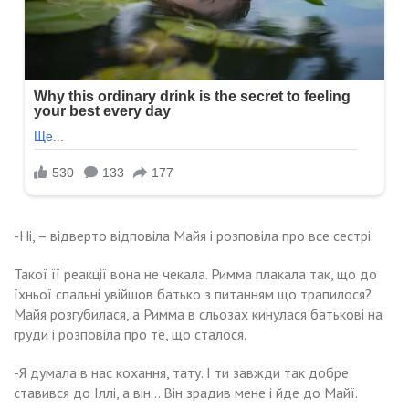
-Ні, – відверто відповіла Майя і розповіла про все сестрі.
Такої її реакції вона не чекала. Римма плакала так, що до
їхньої спальні увійшов батько з питанням що трапилося?
Майя розгубилася, а Римма в сльозах кинулася батькові на
груди і розповіла про те, що сталося.
-Я думала в нас кохання, тату. І ти завжди так добре
ставився до Іллі, а він… Він зрадив мене і йде до Майї.