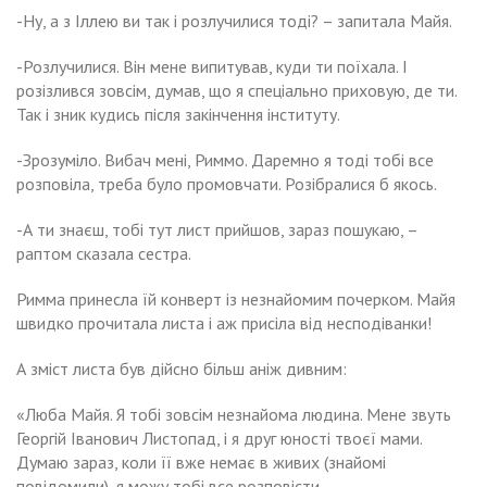
-Ну, а з Іллею ви так і розлучилися тоді? – запитала Майя.
-Розлучилися. Він мене випитував, куди ти поїхала. І
розізлився зовсім, думав, що я спеціально приховую, де ти.
Так і зник кудись після закінчення інституту.
-Зрозуміло. Вибач мені, Риммо. Даремно я тоді тобі все
розповіла, треба було промовчати. Розібралися б якось.
-А ти знаєш, тобі тут лист прийшов, зараз пошукаю, –
раптом сказала сестра.
Римма принесла їй конверт із незнайомим почерком. Майя
швидко прочитала листа і аж присіла від несподіванки!
А зміст листа був дійсно більш аніж дивним:
«Люба Майя. Я тобі зовсім незнайома людина. Мене звуть
Георгій Іванович Листопад, і я друг юності твоєї мами.
Думаю зараз, коли її вже немає в живих (знайомі
повідомили), я можу тобі все розповісти.