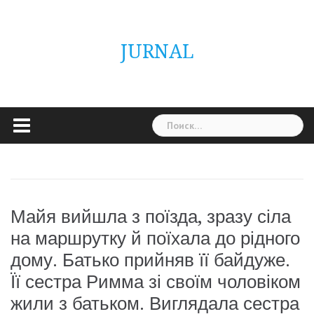
Skip
ГОЛОВНА
Україна
Світ
Неймовірно
Цікаво
Дім
Здоровя
Людина
Різне
to
content
JURNAL
Найти:
Майя вийшла з поїзда, зразу сіла
на маршрутку й поїхала до рідного
дому. Батько прийняв її байдуже.
Її сестра Римма зі своїм чоловіком
жили з батьком. Виглядала сестра