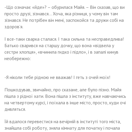
-Що означає «йде»? – обурилася Майя. – Він сказав, що ви
просто друзі, зізнався… Хоча, яка різниця, у чому він там
зізнався. Не потрібен він мені, заспокойся та дружи собі на
здоров’я.
І все-таки сварка сталася. І така сильна та несправедлива!
Батько сварився на старшу дочку, що вона «відвела у
сестри хлопця», «вчинила гидко і підло», і в запалі кинув
необережно:
-Я ніколи тебе рідною не вважав! І геть з очей моїх!
Пошкодував, звичайно, про сказане, але було пізно. Майя
пішла з рідної хати. Вона пішла з інституту, вже навчаючись
на четвертому курсі, і поїхала в інше місто, просто, куди очі
дивляться.
Їй вдалося перевестися на вечірній в інституті того міста,
знайшла собі роботу, зняла кімнату для початку і почала