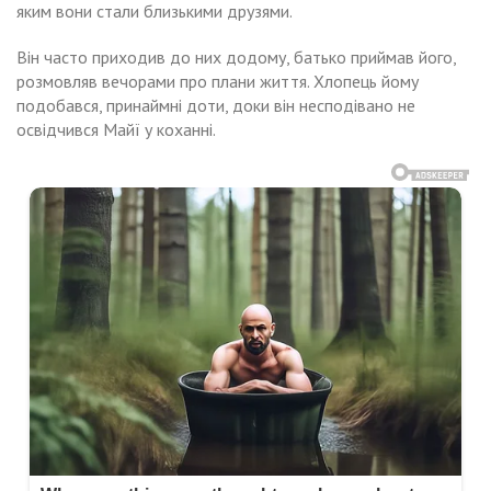
яким вони стали близькими друзями.
Він часто приходив до них додому, батько приймав його,
розмовляв вечорами про плани життя. Хлопець йому
подобався, принаймні доти, доки він несподівано не
освідчився Майї у коханні.