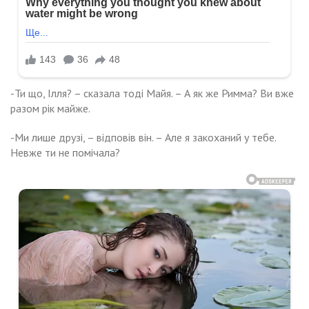
-Ти що, Ілля? – сказала тоді Майя. – А як же Римма? Ви вже
разом рік майже.
-Ми лише друзі, – відповів він. – Але я закоханий у тебе.
Невже ти не помічала?