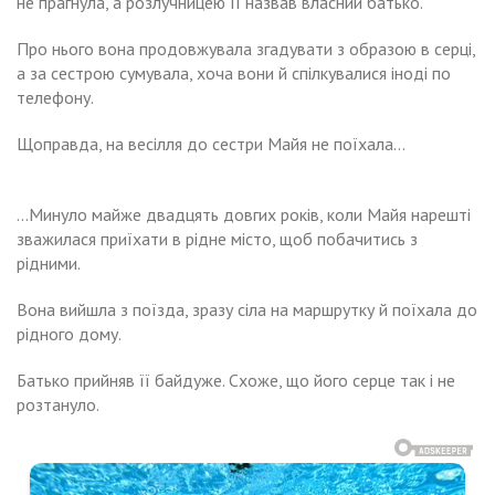
не прагнула, а розлучницею її назвав власний батько.
Про нього вона продовжувала згадувати з образою в серці,
а за сестрою сумувала, хоча вони й спілкувалися іноді по
телефону.
Щоправда, на весілля до сестри Майя не поїхала…
…Минуло майже двадцять довгих років, коли Майя нарешті
зважилася приїхати в рідне місто, щоб побачитись з
рідними.
Вона вийшла з поїзда, зразу сіла на маршрутку й поїхала до
рідного дому.
Батько прийняв її байдуже. Схоже, що його серце так і не
розтануло.