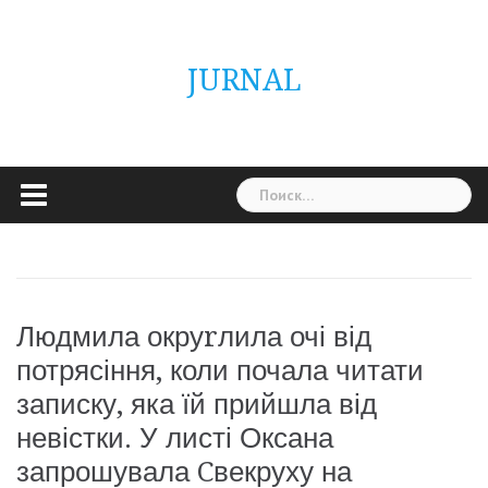
Skip
ГОЛОВНА
Україна
Світ
Неймовірно
Цікаво
Дім
Здоровя
Людина
Різне
to
content
JURNAL
Найти:
Людмила окруrлила очі від
потрясіння, коли почала читати
записку, яка їй прийшла від
невістки. У листі Оксана
запрошувала Cвекруху на