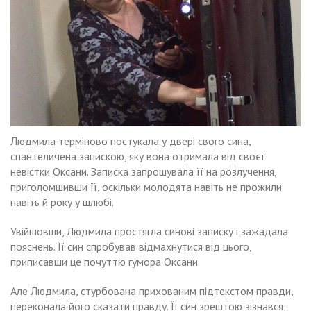
Людмила терміново постукала у двері свого сина,
спантеличена запискою, яку вона отримала від своєї
невістки Оксани. Записка запрошувала її на розлучення,
приголомшивши її, оскільки молодята навіть не прожили
навіть й року у шлюбі.
Увійшовши, Людмила простягла синові записку і зажадала
пояснень. Її син спробував відмахнутися від цього,
приписавши це почуттю гумора Оксани.
Але Людмила, стурбована прихованим підтекстом правди,
переконала його сказати правду. Її син зрештою зізнався,