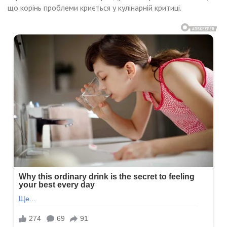
що корінь проблеми криється у кулінарній критиці.