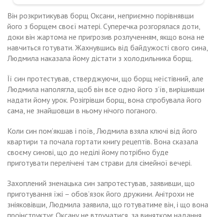
Він розкритикував борщ Оксани, неприємно порівнявши
його з борщем своєї матері. Суперечка розгорялася доти,
доки він жартома не пригрозив розлученням, якщо вона не
навчиться готувати. Жахнувшись від байдужості свого сина,
Людмила наказала йому дістати з холодильника борщ.
Її син протестував, стверджуючи, що борщ неїстівний, але
Людмила наполягла, щоб він все одно його з’їв, вирішивши
надати йому урок. Розігрівши борщ, вона спробувала його
сама, не знайшовши в ньому нічого поганого.
Коли син пом’якшав і поїв, Людмила взяла ключі від його
квартири та почала гортати книгу рецептів. Вона сказала
своєму синові, що до неділі йому потрібно буде
приготувати перелічені там страви для сімейної вечері.
Захоплений зненацька син запротестував, заявивши, що
приготування їжі – обов’язок його дружини. Анітрохи не
зніяковівши, Людмила заявила, що готуватиме він, і що вона
проінструктує Оксану не втручатися, за винятком надання