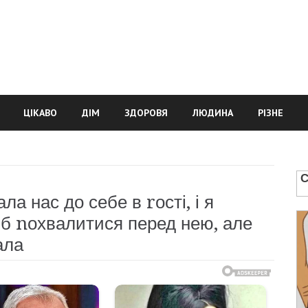
ЦІКАВО
ДІМ
ЗДОРОВЯ
ЛЮДИНА
РІЗНЕ
а нас до себе в rості, і я
іб nохвалитися перед нею, але
ала