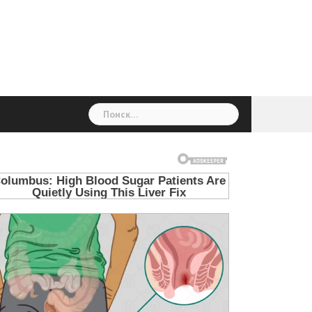
ГОЛОВНА
Україна
Світ
Неймовірно
Цікаво
Дім
Здоровя
Людина
Різне
Найти: