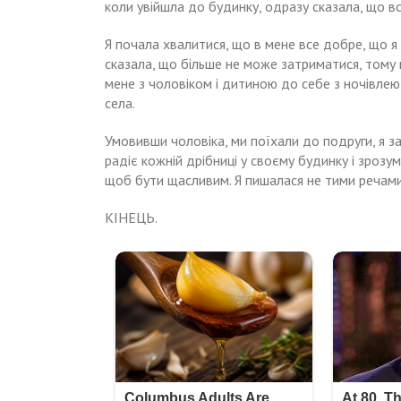
коли увійшла до будинку, одразу сказала, що в
Я почала хвалитися, що в мене все добре, що я
сказала, що більше не може затриматися, тому
мене з чоловіком і дитиною до себе з ночівлею
села.
Умовивши чоловіка, ми поїхали до подруги, я з
радіє кожній дрібниці у своєму будинку і зрозу
щоб бути щасливим. Я пишалася не тими речами 
КІНЕЦЬ.
Навигация
За
Підслухавшu
розмову
вечерею
по
свекрухи,
Максим
я
заявив
записям
трохu
дружині,
дар
що
мовu
вирішив
не
уникнути