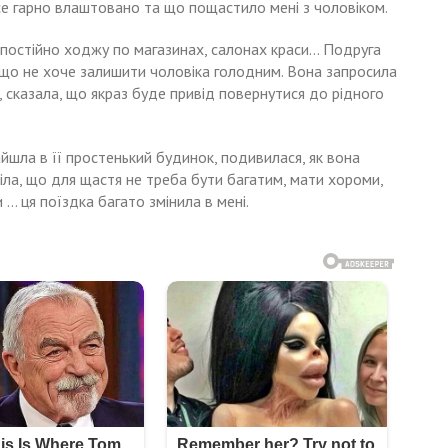
се гарно влаштовано та що пощастило мені з чоловіком.
 постійно ходжу по магазинах, салонах краси… Подруга
 що не хоче залишити чоловіка голодним. Вона запросила
, сказала, що якраз буде привід повернутися до рідного
айшла в її простенький будинок, подивилася, як вона
міла, що для щастя не треба бути багатим, мати хороми,
… ця поїздка багато змінила в мені.