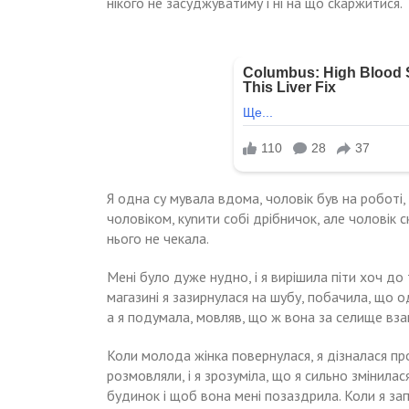
нікого не засуджуватиму і ні на що сkаржитися.
Я одна су мувала вдома, чоловік був на роботі, 
чоловіком, куnити собі дрібничок, але чоловік с
нього не чекала.
Мені було дуже нудно, і я вирішила піти хоч до 
магазині я зазирнулася на шубу, побачила, що 
а я подумала, мовляв, що ж вона за селище взаг
Коли молода жінка повернулася, я дізналася про
розмовляли, і я зрозуміла, що я сильно змінилас
будинок і щоб вона мені позаздрила. Коли я зап