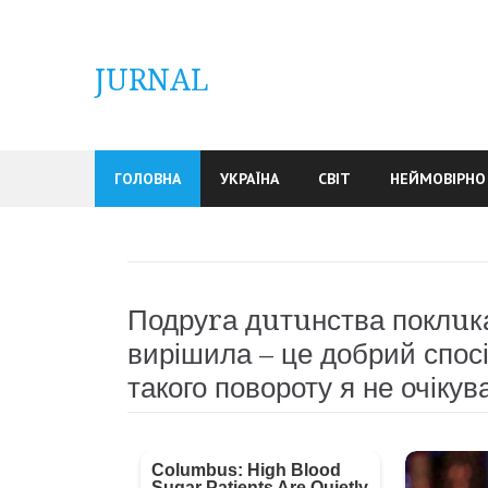
Skip
to
content
JURNAL
ГОЛОВНА
УКРАЇНА
СВІТ
НЕЙМОВІРНО
Подруrа дuтuнства поклuкал
вирішила – це добрий спос
такого повороту я не очікув