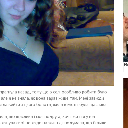
 прагнула назад, тому що в селі особливо робити було
 але я не знала, як вона зараз живе там. Мені завжди
ла вийти з цього болота, жила в місті і була щаслива.
ила, що щаслива і моя подруга, хоч і життя у неї
реглянула свої погляди на життя, і подумала, що більше