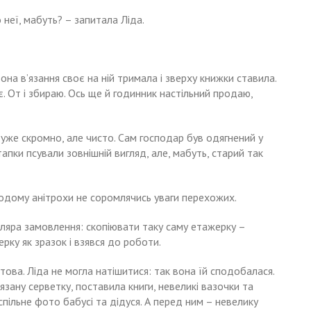
неї, мабуть? – запитала Ліда.
она в’язання своє на ній тримала і зверху книжки ставила.
є. От і збираю. Ось ще й годинник настільний продаю,
дуже скромно, але чисто. Сам господар був одягнений у
пки псували зовнішній вигляд, але, мабуть, старий так
 додому анітрохи не соромлячись уваги перехожих.
оляра замовлення: скопіювати таку саму етажерку –
рку як зразок і взявся до роботи.
ова. Ліда не могла натішитися: так вона їй сподобалася.
зану серветку, поставила книги, невеликі вазочки та
пільне фото бабусі та дідуся. А перед ним – невелику