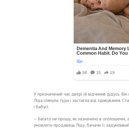
У призначений час двері їй відчинив дідусь. Він 
Ліда глянула туди і застигла від здивування. С
і бабусі.
– Багато не прошу, як зазначено в оголошенні,
умовляти продавець Ліду, бачачи її задумливий