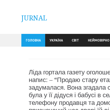
Skip
to
content
JURNAL
ГОЛОВНА
УКРАЇНА
СВІТ
НЕЙМОВІРНО
Ліда гортала газету оголош
напис: – “Продаю стару ета
задумалася. Вона згадала с
була у її дідуся і бабусі в 
телефону продавця та домо