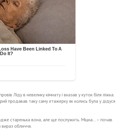
провів Ліду в невелику кімнату і вказав у куток біля ліжка.
тарий продавав таку саму етажерку як колись була у дідуся
 адже старенька вона, але ще послужить. Міцна… – почав
 вираз обличчя.