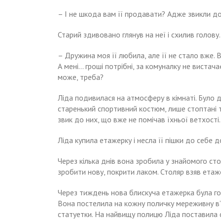
– І не шкода вам її продавати? Адже звикли до 
Старий здивовано глянув на неї і схилив голову.
– Дружина моя її любила, але її не стало вже. В
А мені… гроші потрібні, за комуналку не вистача
може, треба?
Ліда подивилася на атмосферу в кімнаті. Було 
старенький спортивний костюм, лише стоптані та
звик до них, що вже не помічав їхньої ветхості.
Ліда купила етажерку і несла її пішки до себе
Через кілька днів вона зробила у знайомого ст
зробити нову, покрити лаком. Столяр взяв етаже
Через тиждень нова блискуча етажерка була гот
Вона постелила на кожну поличку мереживну в’я
статуетки. На найвищу полицю Ліда поставила с