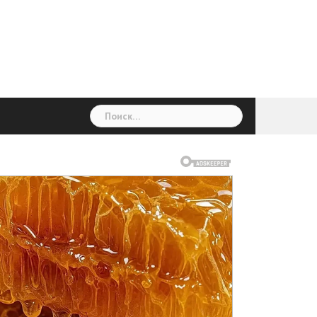
ГОЛОВНА
Україна
Світ
Неймовірно
Цікаво
Дім
Здоровя
Людина
Різне
Найти: