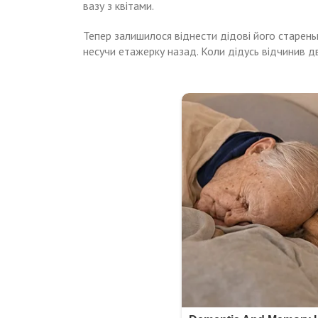
вазу з квітами.
Тепер залишилося віднести дідові його старень
несучи етажерку назад. Коли дідусь відчинив дв