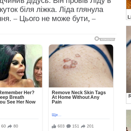
дчинив дідусь. Він провів Ліду в
куток біля ліжка. Ліда глянула
ння. – Цього не може бути, –