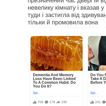
призначений час двері їй ві
невелику кімнату і вказав у 
туди і застигла від здивува
тільки й промовила вона