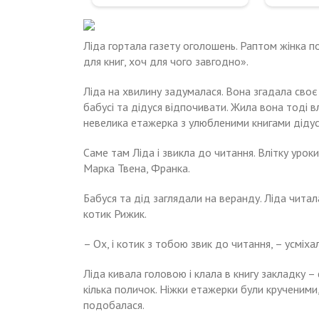
Ліда гортала газету оголошень. Раптом жінка п
для книг, хоч для чого завгодно».
Ліда на хвилину задумалася. Вона згадала своє
бабусі та дідуся відпочивати. Жила вона тоді в
невелика етажерка з улюбленими книгами дідус
Саме там Ліда і звикла до читання. Влітку урок
Марка Твена, Франка.
Бабуся та дід заглядали на веранду. Ліда читал
котик Рижик.
– Ох, і котик з тобою звик до читання, – усміха
Ліда кивала головою і клала в книгу закладку –
кілька поличок. Ніжки етажерки були крученими,
подобалася.