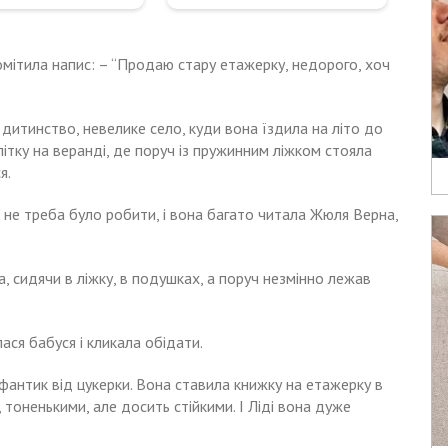
омітила напис: – “Продаю стару етажерку, недорого, хоч
 дитинство, невелике село, куди вона їздила на літо до
літку на веранді, де поруч із пружинним ліжком стояла
я.
и не треба було робити, і вона багато читала Жюля Верна,
а, сидячи в ліжку, в подушках, а поруч незмінно лежав
лася бабуся і кликала обідати.
 фантик від цукерки. Вона ставила книжку на етажерку в
 тоненькими, але досить стійкими. І Ліді вона дуже