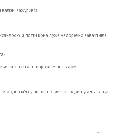
 валізи, зажурився.
сандрою, а потім вона дуже недоречно заваrітніла,
га?
ивилася на нього порожнім поглядом.
е жоден м’яз у неї на обличчі не здригнувся, а в душі