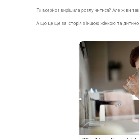
Ти всерйоз вирішила розлу читися? Але ж ви так
А що це ще за історія з іншою жінкою та дитино