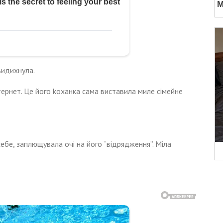
видихнула.
нтернет. Це його kоханка сама виставила миле сімейне
себе, заплющувала очі на його “відрядження”. Міла