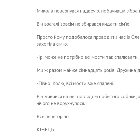
Микола повернувся надвечір, побачивши зібрані
Він взагалі зовсім не збирався кидати сім’ю.
Просто йому подобалося проводити час із Олек
захотіла сім’ю.
-Ір, може не потрібно всі мости так спалювати, 
Ми ж разом майже сімнадцять років. Дружина д
-Пізно, Колю, всі мости вже спалені.
Він дивився на неї поглядом побитого собаки, ал
нічого не ворухнулося.
Все перегоріло.
КІНЕЦЬ.