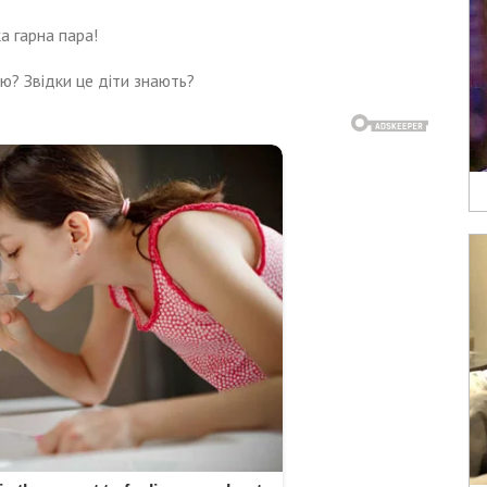
а гарна пара!
ю? Звідки це діти знають?