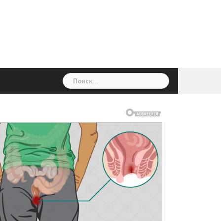
ГОЛОВНА
Україна
Світ
Неймовірно
Цікаво
Дім
Здоровя
Людина
Різне
Найти: