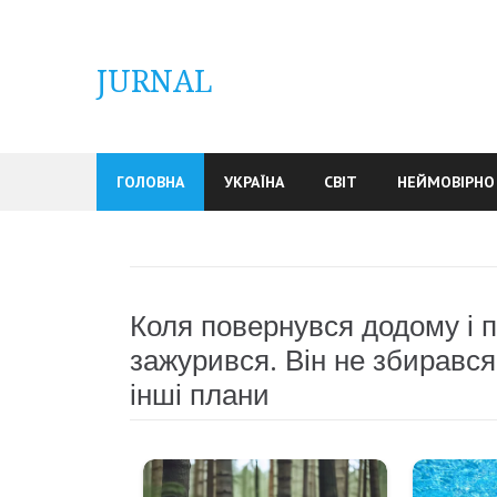
Skip
to
content
JURNAL
ГОЛОВНА
УКРАЇНА
СВІТ
НЕЙМОВІРНО
Коля повернувся додому і п
зажурився. Він не збирався
інші плани