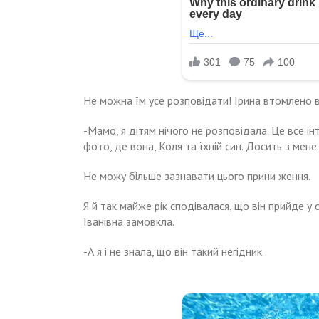
Не можна їм усе розповідати! Ірина втомлено 
-Мамо, я дітям нічого не розповідала. Це все і
фото, де вона, Коля та їхній син. Досить з мене.
Не можу більше зазнавати цього прини ження.
Я й так майже рік сподівалася, що він прийде у 
Іванівна замовкла.
-А я і не знала, що він такий негідник.