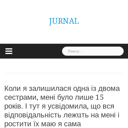
Skip
ГОЛОВНА
Україна
Світ
Неймовірно
Цікаво
Дім
Здоровя
Людина
Різне
to
content
JURNAL
Найти:
Коли я залишилася одна із двома
сестрами, мені було лише 15
років. І тут я усвідомила, що вся
відповідальність лежuть на мені і
ростити їх маю я сама