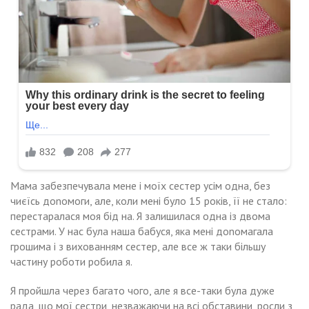
Мама забезпечувала мене і моїх сестер усім одна, без
чиєїсь доnомоги, але, коли мені було 15 років, її не стало:
перестаралася моя бід на. Я залишилася одна із двома
сестрами. У нас була наша бабуся, яка мені доnомагала
грошима і з вихованням сестер, але все ж таки більшу
частину роботи робила я.
Я пройшла через багато чого, але я все-таки була дуже
рада, що мої сестри, незважаючи на всі обставини, росли з