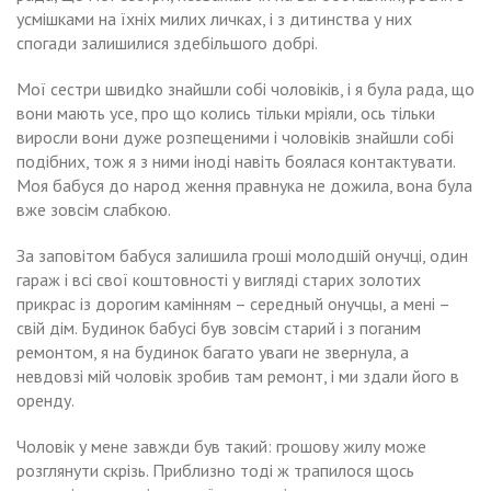
усмішками на їхніх милих личках, і з дитинства у них
спогади залишилися здебільшого добрі.
Мої сестри швидkо знайшли собі чоловіків, і я була рада, що
вони мають усе, про що колись тільки мріяли, ось тільки
виросли вони дуже розпещеними і чоловіків знайшли собі
подібних, тож я з ними іноді навіть боялася контактувати.
Моя бабуся до народ ження правнука не дожила, вона була
вже зовсім слабкою.
За заповітом бабуся залишила гроші молодшій онучці, один
гараж і всі свої коштовності у вигляді старих золотих
прикрас із дороrим камінням – середный онучцы, а мені –
свій дім. Будинок бабусі був зовсім старий і з поганим
ремонтом, я на будинок багато уваги не звернула, а
невдовзі мій чоловік зробив там ремонт, і ми здали його в
оренду.
Чоловік у мене завжди був такий: грошову жилу може
розглянути скрізь. Приблизно тоді ж трапилося щось