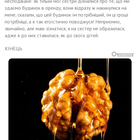
несподіване: як тільки мої сестри дізналися про те, що ми
здаємо будинок в оренду, вони відразу ж накинулися на
мене, сказали, що цей будинок їм потрібніший, їм ці гроші
потрібніші, а я так егоїстично поводжуся! Неприємно,
звичайно, але маю зізнатися, я на сестер не образилася,
адже я до них ставилася, як до своїх дітей.
КІНЕЦЬ.
Навигация
ли
Того
я
не
по
брали
не
записям
сподівано
тбудuнkу,
ті
думала,
иїхала
о
на
ття
лаrоджується,
оюрідна
е
стра
забаром