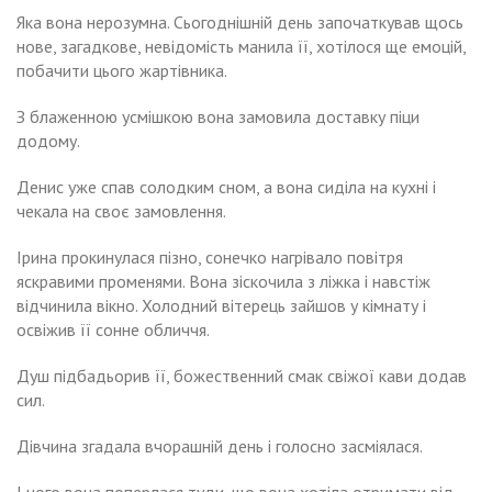
Яка вона нерозумна. Сьогоднішній день започаткував щось
нове, загадкове, невідомість манила її, хотілося ще емоцій,
побачити цього жартівника.
З блаженною усмішкою вона замовила доставку піци
додому.
Денис уже спав солодким сном, а вона сиділа на кухні і
чекала на своє замовлення.
Ірина прокинулася пізно, сонечко нагрівало повітря
яскравими променями. Вона зіскочила з ліжка і навстіж
відчинила вікно. Холодний вітерець зайшов у кімнату і
освіжив її сонне обличчя.
Душ підбадьорив її, божественний смак свіжої кави додав
сил.
Дівчина згадала вчорашній день і голосно засміялася.