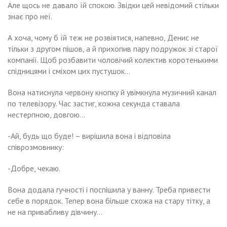
Але щось не давало їй спокою. Звідки цей невідомий стільки
знає про неї.
А хоча, чому б їй теж не розвіятися, напевно, Денис не
тільки з другом пішов, а й прихопив пару подружок зі старої
компанії. Щоб розбавити чоловічий колектив коротенькими
спідницями і сміхом цих пустушок…
Вона натиснула червону кнопку й увімкнула музичний канал
по телевізору. Час застиг, кожна секунда ставала
нестерпною, довгою…
-Ай, будь що буде! – вирішила вона і відповіла
співрозмовнику:
-Добре, чекаю.
Вона додала гучності і поспішила у ванну. Треба привести
себе в порядок. Тепер вона більше схожа на стару тітку, а
не на привабливу дівчину…