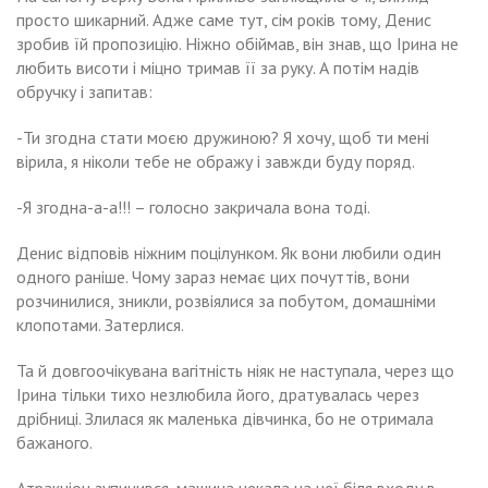
просто шикарний. Адже саме тут, сім років тому, Денис
зробив їй пропозицію. Ніжно обіймав, він знав, що Ірина не
любить висоти і міцно тримав її за руку. А потім надів
обручку і запитав:
-Ти згодна стати моєю дружиною? Я хочу, щоб ти мені
вірила, я ніколи тебе не ображу і завжди буду поряд.
-Я згодна-а-а!!! – голосно закричала вона тоді.
Денис відповів ніжним поцілунком. Як вони любили один
одного раніше. Чому зараз немає цих почуттів, вони
розчинилися, зникли, розвіялися за побутом, домашніми
клопотами. Затерлися.
Та й довгоочікувана вагітність ніяк не наступала, через що
Ірина тільки тихо незлюбила його, дратувалась через
дрібниці. Злилася як маленька дівчинка, бо не отримала
бажаного.