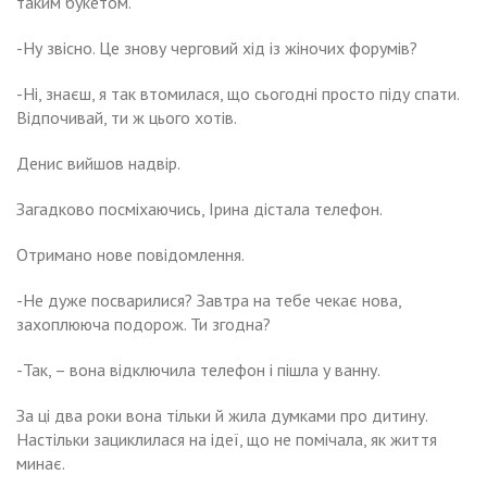
таким букетом.
-Ну звісно. Це знову черговий хід із жіночих форумів?
-Ні, знаєш, я так втомилася, що сьогодні просто піду спати.
Відпочивай, ти ж цього хотів.
Денис вийшов надвір.
Загадково посміхаючись, Ірина дістала телефон.
Отримано нове повідомлення.
-Не дуже посварилися? Завтра на тебе чекає нова,
захоплююча подорож. Ти згодна?
-Так, – вона відключила телефон і пішла у ванну.
За ці два роки вона тільки й жила думками про дитину.
Настільки зациклилася на ідеї, що не помічала, як життя
минає.