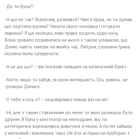
-Де ти була?!
-А що не так? Відпочив, розвіявся? Чим я гірша, чи ти думав,
що сидітиму вдома? Чекати свого чоловіка і готувати
пиріжки? Я ще молода, маю право ходити, куди хочу.
Вона зухвало подивилася на нього з такою усмішкою, що
Денис навіть замовк на якийсь час. Лагідна, слухняна Ірина
посміла йому суперечити.
-А це ще що? – він показав пальцем на величезний букет.
-Квіти, якщо ти забув, як вони виглядають. Ось дивись, це
троянди Денисе.
-У тебе хтось є? – недовірливо глянув він на неї.
-Ні, але з таким ставленням до мене ти явно ризикуєш бути
другим. Я була у кінотеатрі на мелодрамі, яку ти
категорично відмовлявся дивитися зі мною. А потім зайшла
у квітковий і викликала таксі. Не йти ж пішки на підборах з