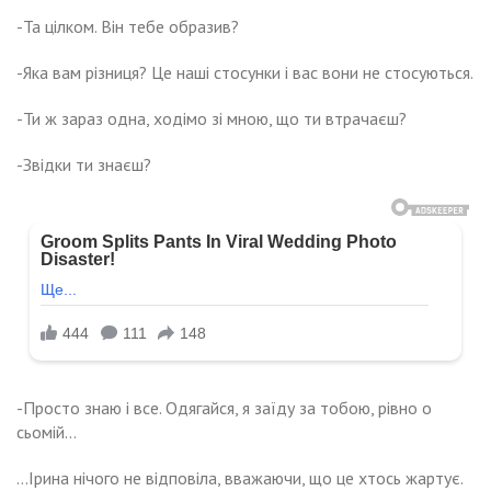
-Та цілком. Він тебе образив?
-Яка вам різниця? Це наші стосунки і вас вони не стосуються.
-Ти ж зараз одна, ходімо зі мною, що ти втрачаєш?
-Звідки ти знаєш?
-Просто знаю і все. Одягайся, я заїду за тобою, рівно о
сьомій…
…Ірина нічого не відповіла, вважаючи, що це хтось жартує.