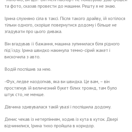
та фото, сказав провести до машини. Решту я не знаю.
Ірина слухняно сіла в таксі. Після такого драйву, їй хотілося
тільки одного, скоріше повернутися додому і більше не
згадувати про цього дивака.
Він вгадував її бажання, машина зупинилася біля рідного
під’їзду. Ірина швидко накинула темно-сірий жакет і
вискочила з авто.
Водій поспішив за нею.
-Фух, ледве наздогнав, яка ви швидка. Це вам, – він
простягнув їй величезний букет білих троянд, там було
штук сто, не менше.
Дівчина здивувалася такій увазі і поспішила додому.
Денис чекав із нетерпінням, ходив із кута в куток. Двері
відчинилися, Ірина тихо пройшла в коридор.