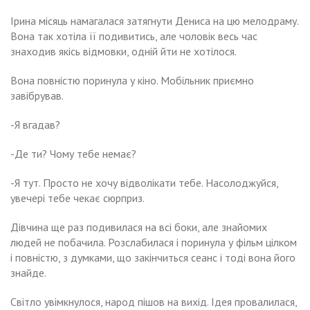
Ірина місяць намагалася затягнути Дениса на цю мелодраму.
Вона так хотіла її подивитись, але чоловік весь час
знаходив якісь відмовки, одній йти не хотілося.
Вона повністю поринула у кіно. Мобільник приємно
завібрував.
-Я вгадав?
-Де ти? Чому тебе немає?
-Я тут. Просто не хочу відволікати тебе. Насолоджуйся,
увечері тебе чекає сюрприз.
Дівчина ще раз подивилася на всі боки, але знайомих
людей не побачила. Розслабилася і поринула у фільм цілком
і повністю, з думками, що закінчиться сеанс і тоді вона його
знайде.
Світло увімкнулося, народ пішов на вихід. Ідея провалилася,