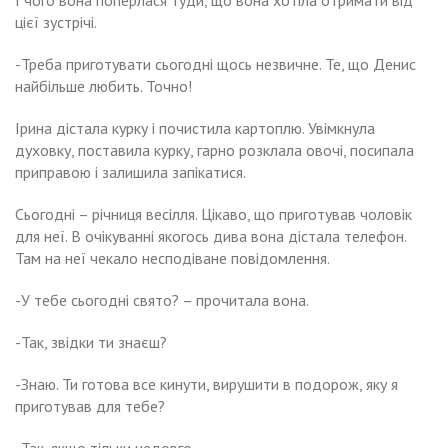
І чого вона поперлася туди, що вона хотіла отримати від
цієї зустрічі.
-Треба приготувати сьогодні щось незвичне. Те, що Денис
найбільше любить. Точно!
Ірина дістала курку і почистила картоплю. Увімкнула
духовку, поставила курку, гарно розклала овочі, посипала
приправою і залишила запікатися.
Сьогодні – річниця весілля. Цікаво, що приготував чоловік
для неї. В очікуванні якогось дива вона дістала телефон.
Там на неї чекало несподіване повідомлення.
-У тебе сьогодні свято? – прочитала вона.
-Так, звідки ти знаєш?
-Знаю. Ти готова все кинути, вирушити в подорож, яку я
приготував для тебе?