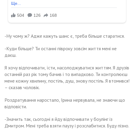
-Ну чому ж? Адже кажуть шанс є, треба більше старатися.
-Куди більше? Ти останні півроку зовсім життя мені не
даєш.
Я хочу відпочивати, їсти, насолоджуватися життям. Я друзів
останній раз рік тому бачив і то випадково. Ти контролюєш
мене кожну хвилину, постіль, душ, знову постіль. Я втомився!
– сказав чоловік.
Роздратування наростало, Ірина нервувала, не знаючи що
відповісти.
-Значить так, сьогодні я йду відпочивати у боулінг із
Дмитром. Мені треба взяти паузу і розслабитися. Буду пізно.