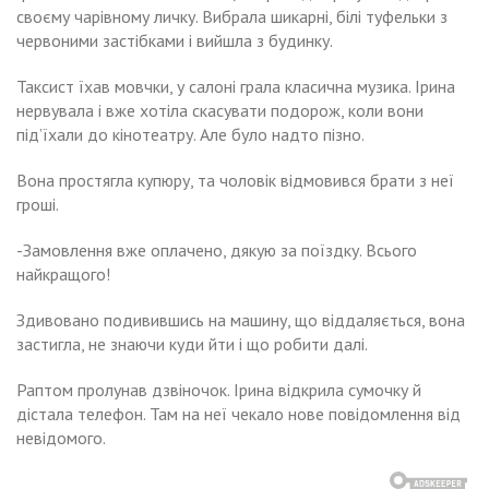
своєму чарівному личку. Вибрала шикарні, білі туфельки з
червоними застібками і вийшла з будинку.
Таксист їхав мовчки, у салоні грала класична музика. Ірина
нервувала і вже хотіла скасувати подорож, коли вони
під’їхали до кінотеатру. Але було надто пізно.
Вона простягла купюру, та чоловік відмовився брати з неї
гроші.
-Замовлення вже оплачено, дякую за поїздку. Всього
найкращого!
Здивовано подивившись на машину, що віддаляється, вона
застигла, не знаючи куди йти і що робити далі.
Раптом пролунав дзвіночок. Ірина відкрила сумочку й
дістала телефон. Там на неї чекало нове повідомлення від
невідомого.