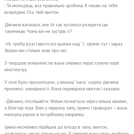
-Ти молодець, все правильно зробила. Я чекаю на тебе
всередині. Ось твій квиток.
Дівчина вагалася, але їй так хотілося розкрити цю
таємницю. Чому він не зустрів її?
-Ні, треба розставити всі крапки над “і”, прямо тут і зараз.
Звідки він стільки знає про неї.
З твердою впевненістю вона сміливо переступила поріг
кінотеатру.
У холі було прохолодно, у віконці “каса” сиділа дівчина
приємної зовнішності. Вона перевірила квиток і сказала:
-Дівчино, поспішайте. Фільм почнеться через кілька хвилин,
а білетер піде. Вам у червону залу, прямо і праворуч – вона
махнула рукою в потрібному напрямку.
Ірина несміливо підійшла до входу в залу, квиток,
здавалося, чекає тільки на неї. У темряві вона ледь знайшла