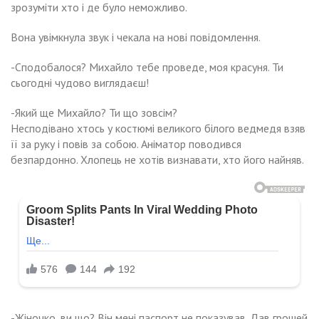
зрозуміти хто і де було неможливо.
Вона увімкнула звук і чекала на нові повідомлення.
-Сподобалося? Михайло тебе проведе, моя красуня. Ти
сьогодні чудово виглядаєш!
-Який ще Михайло? Ти що зовсім?
Несподівано хтось у костюмі великого білого ведмедя взяв
її за руку і повів за собою. Аніматор поводився
безпардонно. Хлопець не хотів визнавати, хто його найняв.
-Жіночко, ви що? Він мені паспорт не показував. Дав грошей