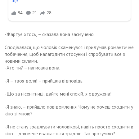
-Жартує хтось, – сказала вона засмучено.
Сподівалася, що чоловік схаменувся і придумав романтичне
побачення, щоб налагодити стосунки і спробувати все з
новими силами.
-Хто ти? – написала вона.
-Я – твоя доля! – прийшла відповідь.
-Що за нісенітниці, дайте мені спокій, я одружена!
-Я знаю, – прийшло повідомлення. Чому не хочеш сходити у
кіно зі мною?
-Я не стану зраджувати чоловікові, навіть просто сходити в
кіно – для мене вважається зрадою. Так зрозуміло?