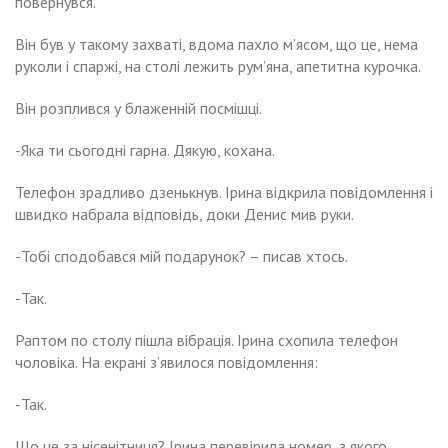
повернувся.
Він був у такому захваті, вдома пахло м’ясом, що це, нема
руколи і спаржі, на столі лежить рум’яна, апетитна курочка.
Він розплився у блаженній посмішці.
-Яка ти сьогодні гарна. Дякую, кохана.
Телефон зрадливо дзенькнув. Ірина відкрила повідомлення і
швидко набрала відповідь, доки Денис мив руки.
-Тобі сподобався мій подарунок? – писав хтось.
-Так.
Раптом по столу пішла вібрація. Ірина схопила телефон
чоловіка. На екрані з’явилося повідомлення:
-Так.
Що це за нісенітниця? Ірина перевірила номер, з якого