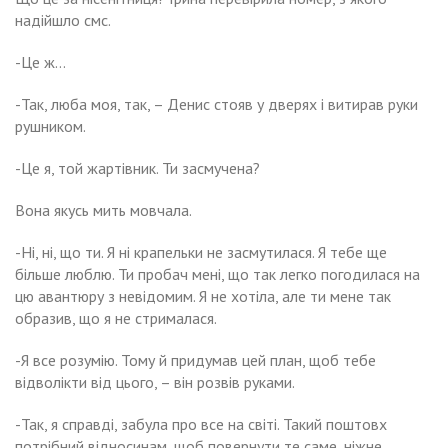
надійшло смс.
-Це ж…
-Так, люба моя, так, – Денис стояв у дверях і витирав руки
рушником.
-Це я, той жартівник. Ти засмучена?
Вона якусь мить мовчала.
-Ні, ні, що ти. Я ні крапельки не засмутилася. Я тебе ще
більше люблю. Ти пробач мені, що так легко погодилася на
цю авантюру з невідомим. Я не хотіла, але ти мене так
образив, що я не стрималася.
-Я все розумію. Тому й придумав цей план, щоб тебе
відволікти від цього, – він розвів руками.
-Так, я справді, забула про все на світі. Такий поштовх
потрібний відносинам, щоб повернути те саме, ніжне