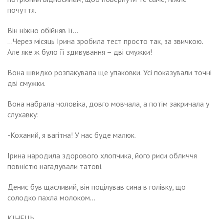
почуття.
Він ніжно обійняв її…
…Через місяць Ірина зробила тест просто так, за звичкою.
Але яке ж було її здивування – дві смужки!
Вона швидко розпакувала ще упаковки. Усі показували точні
дві смужки.
Вона набрала чоловіка, довго мовчала, а потім закричала у
слухавку:
-Коханий, я вагітна! У нас буде малюк.
Ірина народила здорового хлопчика, його риси обличчя
повністю нагадували татові.
Денис був щасливий, він поцілував сина в голівку, що
солодко пахла молоком…
КІНЕЦЬ.