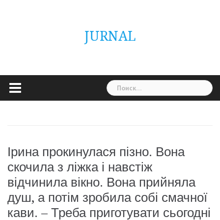
Skip
ГОЛОВНА
Україна
Світ
Неймовірно
Цікаво
Дім
Здоровя
Людина
Різне
to
content
JURNAL
Найти:
Ірина прокинулася пізно. Вона
скочила з ліжка і навстіж
відчинила вікно. Вона прийняла
душ, а потім зробила собі смачної
кави. – Треба приготувати сьогодні