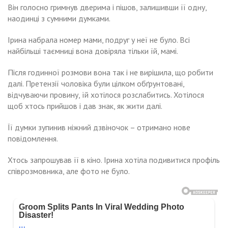
Він голосно гримнув дверима і пішов, залишивши її одну,
наодинці з сумними думками.
Ірина набрала номер мами, подруг у неї не було. Всі
найбільші таємниці вона довіряла тільки їй, мамі.
Після годинної розмови вона так і не вирішила, що робити
далі. Претензії чоловіка були цілком обґрунтовані,
відчуваючи провину, їй хотілося розслабитись. Хотілося
щоб хтось прийшов і дав знак, як жити далі.
Її думки зупинив ніжний дзвіночок – отримано нове
повідомлення.
Хтось запрошував її в кіно. Ірина хотіла подивитися профіль
співрозмовника, але фото не було.