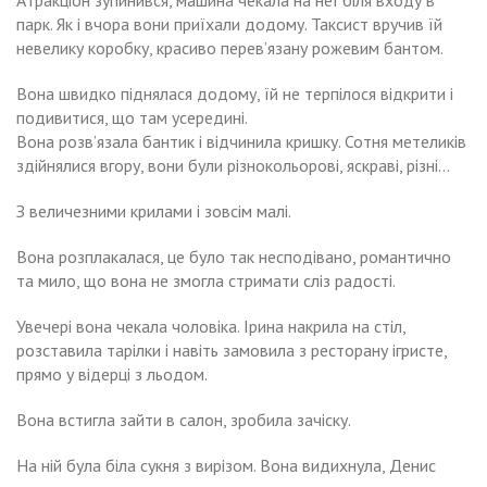
Атракціон зупинився, машина чекала на неї біля входу в
парк. Як і вчора вони приїхали додому. Таксист вручив їй
невелику коробку, красиво перев’язану рожевим бантом.
Вона швидко піднялася додому, їй не терпілося відкрити і
подивитися, що там усередині.
Вона розв’язала бантик і відчинила кришку. Сотня метеликів
здійнялися вгору, вони були різнокольорові, яскраві, різні…
З величезними крилами і зовсім малі.
Вона розплакалася, це було так несподівано, романтично
та мило, що вона не змогла стримати сліз радості.
Увечері вона чекала чоловіка. Ірина накрила на стіл,
розставила тарілки і навіть замовила з ресторану ігристе,
прямо у відерці з льодом.
Вона встигла зайти в салон, зробила зачіску.
На ній була біла сукня з вирізом. Вона видихнула, Денис