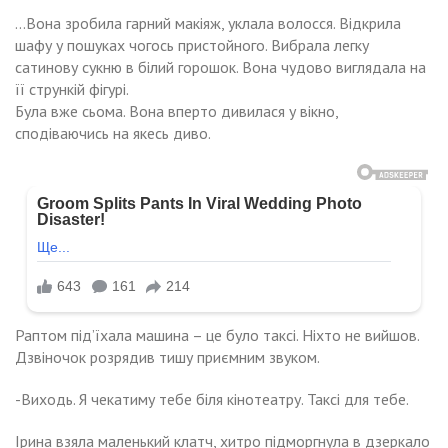
…Вона зробила гарний макіяж, уклала волосся. Відкрила
шафу у пошуках чогось пристойного. Вибрала легку
сатинову сукню в білий горошок. Вона чудово виглядала на
її стрункій фігурі.
Була вже сьома. Вона вперто дивилася у вікно,
сподіваючись на якесь диво.
Раптом під’їхала машина – це було таксі. Ніхто не вийшов.
Дзвіночок розрядив тишу приємним звуком.
-Виходь. Я чекатиму тебе біля кінотеатру. Таксі для тебе.
Ірина взяла маленький клатч, хитро підморгнула в дзеркало