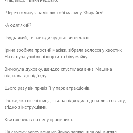
-Так, якщо тільки недовго.
-Через годину я надішлю тобі машину. Збирайся!
-А одяг який?
-Будь-який, ти завжди чудово виглядаєш!
Ірина зробила простий макіяж, зібрала волосся у хвостик.
Натягнула улюблені шорти та білу майку.
Вимкнула духовку, швидко спустилася вниз. Машина
під’їхала до під’їзду.
Цього разу він привіз її у парк атракціонів.
-Боже, яка нісенітниця, – вона підходила до колеса огляду,
згідно з інструкціями.
Квиток чекав на неї у працівника.
На самому верху вона мрійливо заплющила очі, вигляд