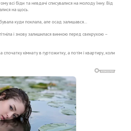
тому всі біди та невдачі списувалися на молоду Інну. Від
алися на щось.
забувала куди поклала, але осад залишався…
гітніла і знову залишилася винною перед свекрухою –
а спочатку кімнату в гуртожитку, а потім і квартиру, коли