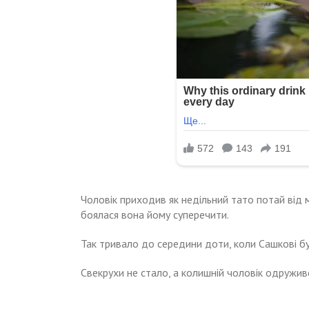
Чоловік приходив як недільний тато потай від м
боялася вона йому суперечити.
Так тривало до середини доти, коли Сашкові бу
Свекрухи не стало, а колишній чоловік одружив