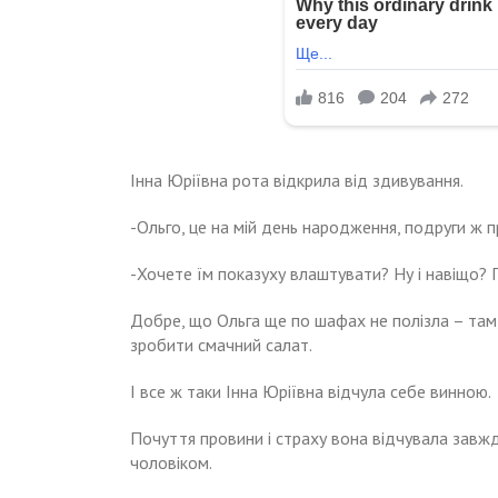
Інна Юріївна рота відкрила від здивування.
-Ольго, це на мій день народження, подруги ж п
-Хочете їм показуху влаштувати? Ну і навіщо?
Добре, що Ольга ще по шафах не полізла – там
зробити смачний салат.
І все ж таки Інна Юріївна відчула себе винною.
Почуття провини і страху вона відчувала завжд
чоловіком.