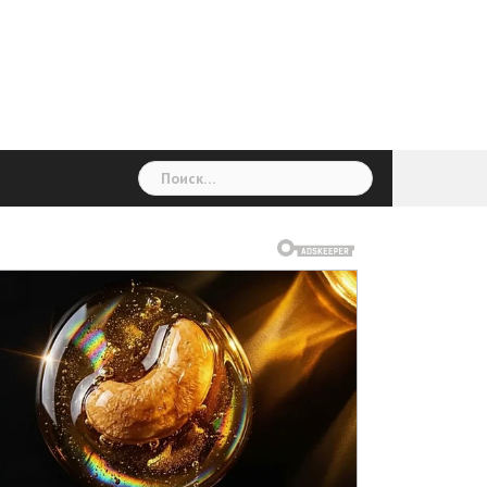
ГОЛОВНА
Україна
Світ
Неймовірно
Цікаво
Дім
Здоровя
Людина
Різне
Найти: