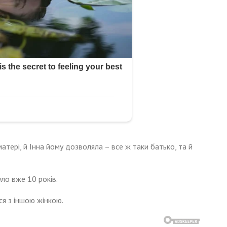
атері, й Інна йому дозволяла – все ж таки батько, та й
ло вже 10 років.
ся з іншою жінкою.