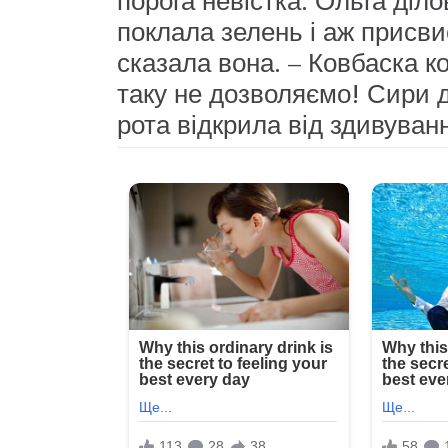
порога невістка. Ольга діл
поклала зелень і аж присви
сказала вона. – Ковбаска ко
таку не дозволяємо! Сири д
рота відкрила від здивуван