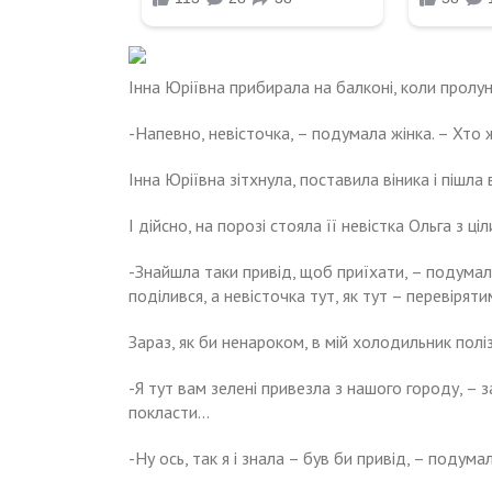
Інна Юріївна прибирала на балконі, коли пролун
-Напевно, невісточка, – подумала жінка. – Хто 
Інна Юріївна зітхнула, поставила віника і пішла 
І дійсно, на порозі стояла її невістка Ольга з ці
-Знайшла таки привід, щоб приїхати, – подумал
поділився, а невісточка тут, як тут – перевірят
Зараз, як би ненароком, в мій холодильник полі
-Я тут вам зелені привезла з нашого городу, – з
покласти…
-Ну ось, так я і знала – був би привід, – подума