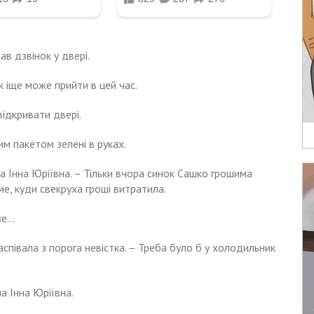
ав дзвінок у двері.
ж іще може прийти в цей час.
відкривати двері.
лим пакетом зелені в руках.
а Інна Юріївна. – Тільки вчора синок Сашко грошима
име, куди свекруха гроші витратила.
зе…
аспівала з порога невістка. – Треба було б у холодильник
ла Інна Юріївна.