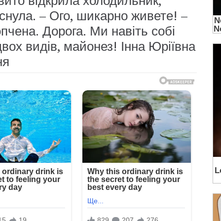
овито відкрила холодильник,
снула. – Ого, шикарно живете! –
пчена. Дорога. Ми навіть собі
вох видів, майонез! Інна Юріївна
ня