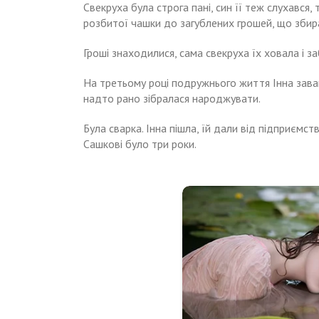
Свекруха була строга пані, син її теж слухався, 
розбитої чашки до загублених грошей, що збир
Гроші знаходилися, сама свекруха їх ховала і 
На третьому році подружнього життя Інна зава
надто рано зібралася народжувати.
Була сварка. Інна пішла, їй дали від підприємств
Сашкові було три роки.