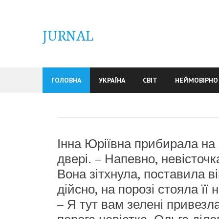
Skip
to
content
JURNAL
ГОЛОВНА
УКРАЇНА
СВІТ
НЕЙМОВІРНО
Інна Юріївна прибирала на 
двері. – Напевно, невісточ
Вона зітхнула, поставила ві
дійсно, на порозі стояла її 
– Я тут вам зелені привезла