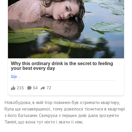
Новобудова, в якій Ігор повинен був отримати квартиру,
була ще незавершеної, тому довелося тіснитися в квартирі
з його батьками. Свекруха з перших днів дала зрозуміти
Тамілі, що вона тут ніхто і звати її ніяк.