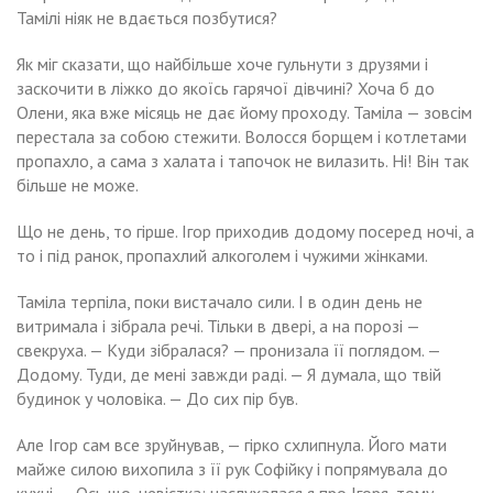
Тамілі ніяк не вдається позбутися?
Як міг сказати, що найбільше хоче гульнути з друзями і
заскочити в ліжко до якоїсь гарячої дівчині? Хоча б до
Олени, яка вже місяць не дає йому проходу. Таміла — зовсім
перестала за собою стежити. Волосся борщем і котлетами
пропахло, а сама з халата і тапочок не вилазить. Ні! Він так
більше не може.
Що не день, то гірше. Ігор приходив додому посеред ночі, а
то і під ранок, пропахлий алкоголем і чужими жінками.
Таміла терпіла, поки вистачало сили. І в один день не
витримала і зібрала речі. Тільки в двері, а на порозі —
свекруха. — Куди зібралася? — пронизала її поглядом. —
Додому. Туди, де мені завжди раді. — Я думала, що твій
будинок у чоловіка. — До сих пір був.
Але Ігор сам все зруйнував, — гірко схлипнула. Його мати
майже силою вихопила з її рук Софійку і попрямувала до
кухні. — Ось що, невістка: наслухалася я про Ігоря, тому