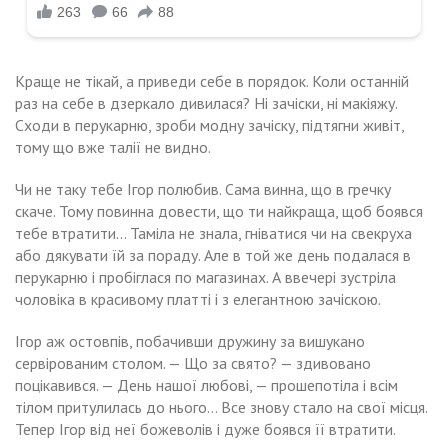
Краще не тікай, а приведи себе в порядок. Коли останній
раз на себе в дзеркало дивилася? Ні зачіски, ні макіяжу.
Сходи в перукарню, зроби модну зачіску, підтягни живіт,
тому що вже талії не видно.
Чи не таку тебе Ігор полюбив. Сама винна, що в гречку
скаче. Тому повинна довести, що ти найкраща, щоб боявся
тебе втратити… Таміла не знала, гніватися чи на свекруха
або дякувати їй за пораду. Але в той же день подалася в
перукарню і пробіглася по магазинах. А ввечері зустріла
чоловіка в красивому платті і з елегантною зачіскою.
Ігор аж остовпів, побачивши дружину за вишукано
сервірованим столом. — Що за свято? — здивовано
поцікавився. — День нашої любові, — прошепотіла і всім
тілом притулилась до нього… Все знову стало на свої місця.
Тепер Ігор від неї божеволів і дуже боявся її втратити.