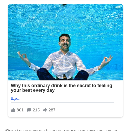
Жінка і не подумала б, що ненависна свекруха врятує їх