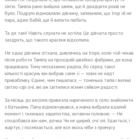
сім’ю. Таміла рано вийшла заміж, ще й двадцяти років не
було. Подруги відмовляли дівчину, запевняли, що Ігор їй не
пара, адже бабій, ще й випити любить.
Та де там! Навіть слухати не хотіла. Це дівчата просто
заздрять, що такого красеня відхопила.
Не одна дівчина зітхала, дивлячись на Ігоря, коли той чекав
після роботи Тамілу на прохідній швейної фабрики, де вона
працювала. Тому несказанно раділа, бо серед такої
кількості красунь він вибрав саме її — зовні не надт
привабливу. Єдине, чим пишалася, — тоненька талія і великі
світло-сірі очі, які аж світилися ясним сяйвом радості.
За місяць до весілля привезла нареченого в село знайомити
з батьками. Папа відмовчувався, а мама вибрала вдалий
момент і тихенько зашепотіла, хитаючи головою: — Не
сподобався він нам, дочка. Чи не щирий, очі злі. Здається, і
жартує, і посміхається, але все якось ніби з примусу.