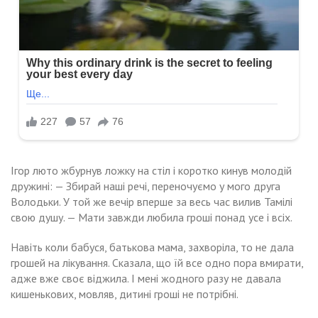
Ігор люто жбурнув ложку на стіл і коротко кинув молодій
дружині: — Збирай наші речі, переночуємо у мого друга
Володьки. У той же вечір вперше за весь час вилив Тамілі
свою душу. — Мати завжди любила гроші понад усе і всіх.
Навіть коли бабуся, батькова мама, захворіла, то не дала
грошей на лікування. Сказала, що їй все одно пора вмирати,
адже вже своє віджила. І мені жодного разу не давала
кишенькових, мовляв, дитині гроші не потрібні.