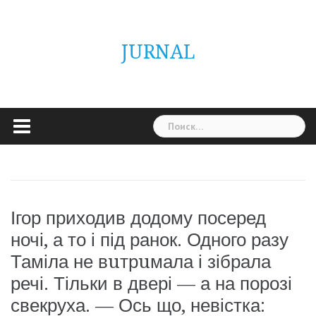
Skip
ГОЛОВНА
Україна
Світ
Неймовірно
Цікаво
Дім
Здоровя
Людина
Різне
to
content
JURNAL
Найти:
Ігор приходив додому посеред
ночі, а то і під ранок. Одного разу
Таміла не вuтрuмала і зібрала
речі. Тільки в двері — а на порозі
свекруха. — Ось що, невістка: