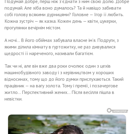
Подумай добре, перш ніж з’єднати з ним свою долю. Добре
подумай. Але хіба воно думалось? Та й навіщо забивати
собі голову всякими дурницями? Головне — Ігор її любить.
Кожна зустріч — як казка. Кожен день — квіти, цукерки,
прогулянки вечірнім містом.
А ночі… В його обіймах забувала власне ім’я. Подруги, з
якими ділила кімнату в гуртожитку, не раз дивувалися
щедрості її нареченого, називали багатієм.
Так чи ні, але він вже два роки очолює один з цехів
машинобудівного заводу і з керівництвом у хороших
відносинах, тому що до його думки прислухаються. Такий
працівник — на вагу золота. Тому і премії, і позачергове
житло… Перспективний жених… Після весілля пішла в
невістки.