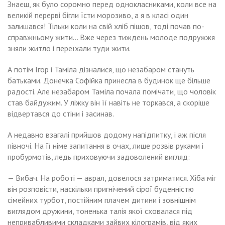
Знаєш, як було соромно перед однокласниками, коли все на
великій перерві бігли їсти морозиво, а я в класі один
залишався! Тільки коли на свій хліб пішов, тоді почав по-
справжньому жити… Вже через тиждень молоде подружжя
зняли житло і переїхали туди жити.
А потім Ігор і Таміла дізналися, що незабаром стануть
батьками. Донечка Софійка принесла в будинок ще більше
радості. Але незабаром Таміла почала помічати, що чоловік
став байдужим. У ліжку він її навіть не торкався, а скоріше
відвертався до стіни і засинав.
А недавно взагалі прийшов додому напідпитку, і аж після
півночі. На її німе запитання в очах, лише розвів руками і
пробурмотів, ледь приховуючи задоволений вигляд:
— Вибач. На роботі — аврал, довелося затриматися. Хіба міг
він розповісти, наскільки пригнічений сірої буденністю
сімейних турбот, постійним плачем дитини і зовнішнім
виглядом дружини, тоненька талія якої сховалася під
непривабливими складками зайвих кілограмів, від яких