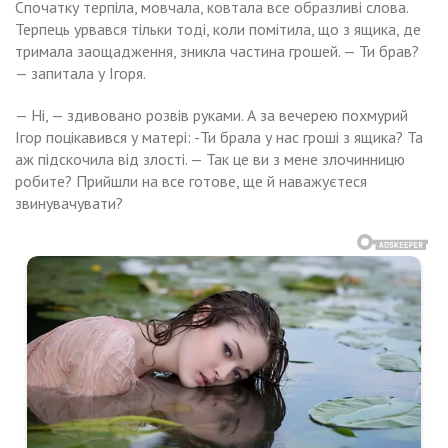
Спочатку терпіла, мовчала, ковтала все образливі слова.
Терпець урвався тільки тоді, коли помітила, що з ящика, де
тримала заощадження, зникла частина грошей. — Ти брав?
— запитала у Ігоря.
— Ні, — здивовано розвів руками. А за вечерею похмурий
Ігор поцікавився у матері: -Ти брала у нас гроші з ящика? Та
аж підскочила від злості. — Так це ви з мене злочинницю
робите? Прийшли на все готове, ще й наважуєтеся
звинувачувати?