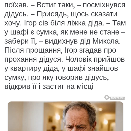
поїхав. – Встиг таки, – посміхнувся
дідусь. – Присядь, щось сказати
хочу. Ігор сів біля ліжка діда. – Там
у шафі є сумка, як мене не стане –
забери її, – видихнув дід Микола.
Після прощання, Ігор згадав про
прохання дідуся. Чоловік прийшов
у квартиру діда, у шафі знайшов
сумку, про яку говорив дідусь,
відкрив її і застиг на місці