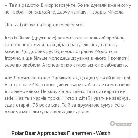
– Та я з радістю. Використовуйте. Бо ми думали вже нікому
не треба. Приїжджайте, дарчу напишу, – зрадів Микола.
Дід, як і обіцяв на Ігора, все оформив.
Ігор із Зіною (дружиною) ремонт там невеликий зробили,
сад облагородили, та й діда з бабусею іноді на дачу
возили. До добрих рук будинок потрапив. Молодець
Ігорчик, а ще більше молодець дружина в нього. І компот і
варення зробила. А головне про стареньких не забувають.
Але Лідочки не стало. Залишився дід один у своїй квартирі.
А що робити? Картоплю, яйця зварить. А котлети магазинні
їсти неможливо. Не звик він до таких. Та й суп варити не
вміє. Навіть змарнів трохи. Ніхто з дітей і уваги не звернув,
здає старий, 78 років вже. Та й за дружиною сумує. Усі в
одному місті живуть, а відвідують рідко.