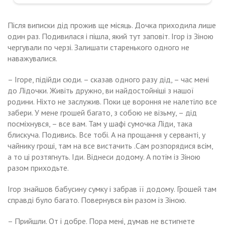
Після виписки дід прожив ще місяць. Дочка приходила лише
один раз. Подивилася і пішла, який тут заповіт. Ігор із Зіною
чергували по черзі. Залишати старенького одного не
наважувалися.
– Ігоре, підійди сюди. – сказав одного разу дід, – час мені
до Лідочки. Живіть дружно, ви найдостойніші з нашої
родини. Ніхто не заслужив. Поки це вороння не налетіло все
забери. У мене грошей багато, з собою не візьму, – дід
посміхнувся, – все вам. Там у шафі сумочка Ліди, така
блискуча. Подивись. Все тобі. А на прощання у серванті, у
чайнику гроші, там на все вистачить .Сам розпорядися всім,
а то ці розтягнуть. Іди. Віднеси додому. А потім із Зіною
разом приходьте.
Ігор знайшов бабусину сумку і забрав її додому. Грошей там
справді було багато. Повернувся він разом із Зіною.
– Прийшли. От і добре. Пора мені, думав не встигнете