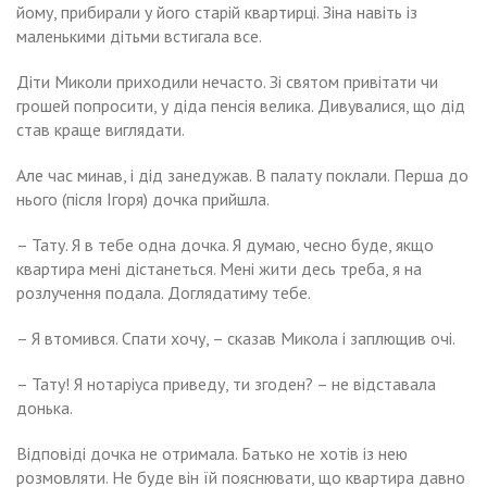
йому, прибирали у його старій квартирці. Зіна навіть із
маленькими дітьми встигала все.
Діти Миколи приходили нечасто. Зі святом привітати чи
грошей попросити, у діда пенсія велика. Дивувалися, що дід
став краще виглядати.
Але час минав, і дід занедужав. В палату поклали. Перша до
нього (після Ігоря) дочка прийшла.
– Тату. Я в тебе одна дочка. Я думаю, чесно буде, якщо
квартира мені дістанеться. Мені жити десь треба, я на
розлучення подала. Доглядатиму тебе.
– Я втомився. Спати хочу, – сказав Микола і заплющив очі.
– Тату! Я нотаріуса приведу, ти згоден? – не відставала
донька.
Відповіді дочка не отримала. Батько не хотів із нею
розмовляти. Не буде він їй пояснювати, що квартира давно