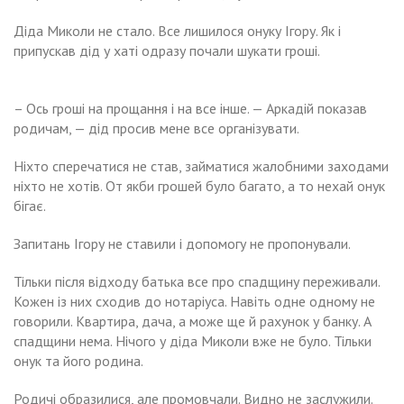
Діда Миколи не стало. Все лишилося онуку Ігору. Як і
припускав дід у хаті одразу почали шукати гроші.
– Ось гроші на прощання і на все інше. — Аркадій показав
родичам, — дід просив мене все організувати.
Ніхто сперечатися не став, займатися жалобними заходами
ніхто не хотів. От якби грошей було багато, а то нехай онук
бігає.
Запитань Ігору не ставили і допомогу не пропонували.
Тільки після відходу батька все про спадщину переживали.
Кожен із них сходив до нотаріуса. Навіть одне одному не
говорили. Квартира, дача, а може ще й рахунок у банку. А
спадщини нема. Нічого у діда Миколи вже не було. Тільки
онук та його родина.
Родичі образилися, але промовчали. Видно не заслужили.