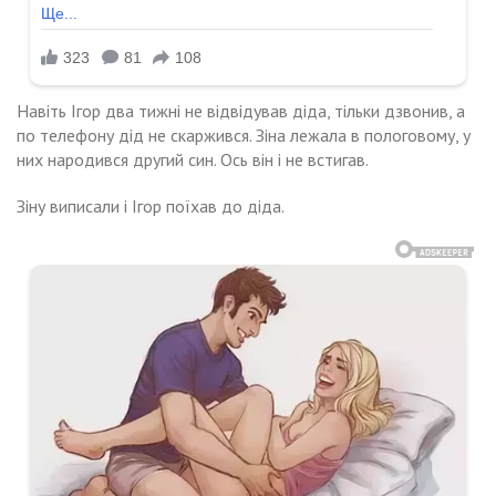
Навіть Ігор два тижні не відвідував діда, тільки дзвонив, а
по телефону дід не скаржився. Зіна лежала в пологовому, у
них народився другий син. Ось він і не встигав.
Зіну виписали і Ігор поїхав до діда.