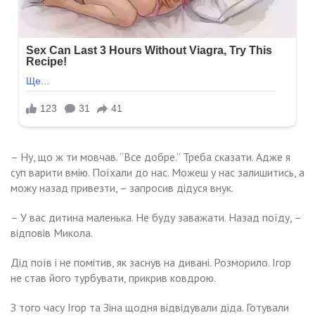
– Ну, що ж ти мовчав. “Все добре.” Треба сказати. Адже я
суп варити вмію. Поїхали до нас. Можеш у нас залишитись, а
можу назад привезти, – запросив дідуся внук.
– У вас дитина маленька. Не буду заважати. Назад поїду, –
відповів Микола.
Дід поїв і не помітив, як заснув на дивані. Розморило. Ігор
не став його турбувати, прикрив ковдрою.
З того часу Ігор та Зіна щодня відвідували діда. Готували