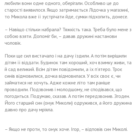
любили вони одне одного, оберігали. Особливо це до
старості виявилося. Якщо затримається Лідочка у магазині,
то Микола вже її зустрічати йде, сумки підхопить, донесе.
– Навіщо стільки набрала? Тяжкість така. Треба було мене з
собою взяти. Допоміг би, – давав дружині настанови
чоловік.
Поки ще сил вистачало і на дачу їздили. А потім вирішили
дітям її віддати. Будинок там хороший, хоч взимку живи, та
й сад великий. Всім дітям повідомили, а їх п’ятеро. Троє
синів відмовилися, дочка відмовилася. У всіх своє є, чи
займатися не хочуть. Адже кожне літо там раніше
проводили. Подзвонив і молодшому, не сподівався, що
погодиться. Подумаю, сказав. А потім передзвонив. Згоден.
Його старший син (онук Миколи) одружився, а його дружина
давно про дачу мріяла.
– Якщо не проти, то онук хоче. Ігор, – відповів син Миколі.