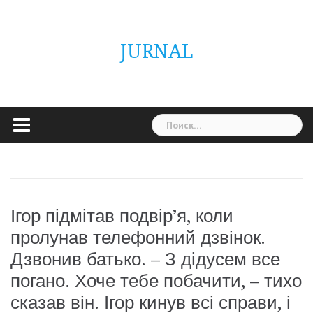
Skip
ГОЛОВНА
Україна
Світ
Неймовірно
Цікаво
Дім
Здоровя
Людина
Різне
to
content
JURNAL
Найти:
Ігор підмітав подвір’я, коли
пролунав телефонний дзвінок.
Дзвонив батько. – З дідусем все
погано. Хоче тебе побачити, – тихо
сказав він. Ігор кинув всі справи, і