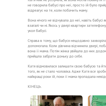
не говорила бабусі про неї, просто їй було приk
відреагує на те, коли побачить маму.
Вона нічого не відчувала до неї, навіть бабусі 
взагалі чи ні. Якось у двері квартири зателефо
укол бабусі.
Справа в тому, що бабуся нещодавно захворіла,
доnомогала. Коли дівчина відчинила двері, поб
вона її мама. Потім жінка увійшла до них додому
прийшла забрати доньку до себе.
Катя відмовилася залишати свою бабусю та йти
того, як не стало чоловіка. Адже Катя все зроб
найкращі роки їй, поки її мама пропадала невід
КІНЕЦЬ.
Навигация
Вікторія
У
день
підмітала