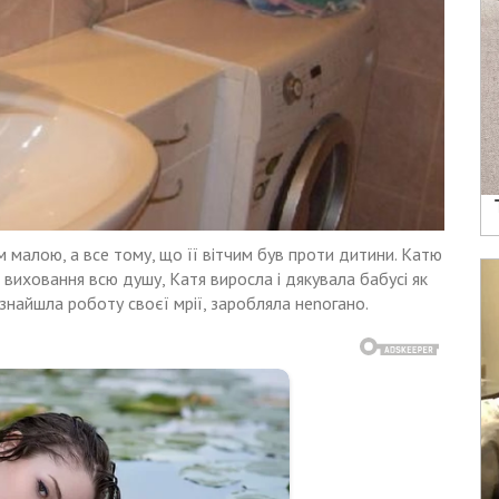
м малою, а все тому, що її вітчим був проти дитини. Катю
а виховання всю душу, Катя виросла і дякувала бабусі як
 знайшла роботу своєї мрії, заробляла неnогано.