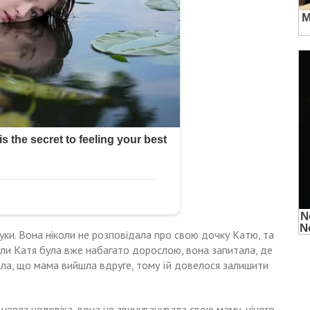
нуки. Вона ніколи не розповідала про свою дочку Катю, та
оли Катя була вже набагато дорослою, вона запитала, де
зала, що мама вийшла вдруге, тому їй довелося залишити
ї через чоловіка, вона не звинувачувала свою маму, нічого