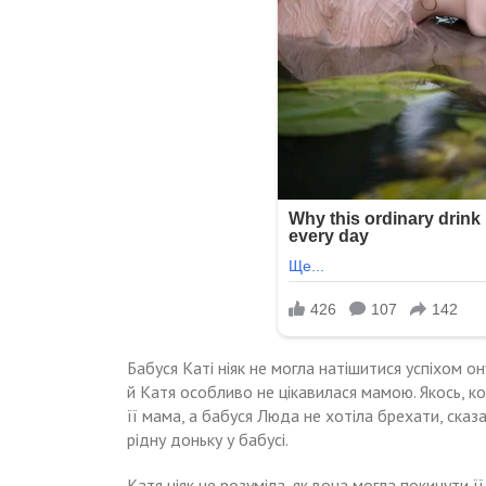
Бабуся Каті ніяк не могла натішитися успіхом о
й Катя особливо не цікавилася мамою. Якось, к
її мама, а бабуся Люда не хотіла брехати, ска
рідну доньку у бабусі.
Катя ніяк не розуміла, як вона могла покинути ї