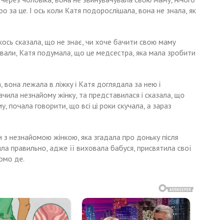
ро за це. І ось коли Катя подорослішала, вона не знала, як
якось сказала, що не знає, чи хоче бачити свою маму
нували, Катя подумала, що це медсестра, яка мала зробити
 вона лежала в ліжку і Катя доглядала за нею і
ачила незнайому жінку, та представилася і сказала, що
, почала говорити, що всі ці роки скучала, а зараз
 з незнайомою жінкою, яка згадала про доньку після
ила правильно, адже її виховала бабуся, присвятила свої
омо де.