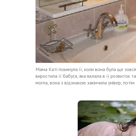
Мама Каті покинула її, коли вона була ще зовсі
виростила її бабуся, яка вклала в її розвиток т
могла, вона з відзнакою закінчила універ, потім