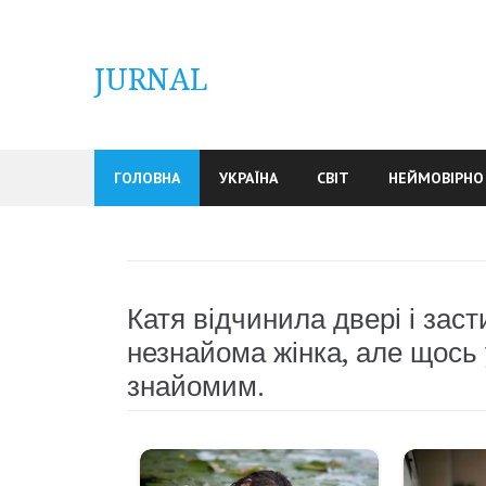
Skip
to
content
JURNAL
ГОЛОВНА
УКРАЇНА
СВІТ
НЕЙМОВІРНО
Катя відчинила двері і заст
незнайома жінка, але щось у
знайомим.