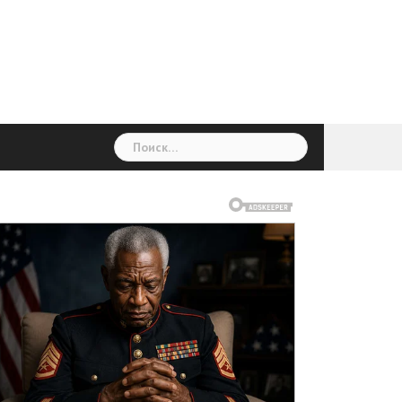
ГОЛОВНА
Україна
Світ
Неймовірно
Цікаво
Дім
Здоровя
Людина
Різне
Найти: