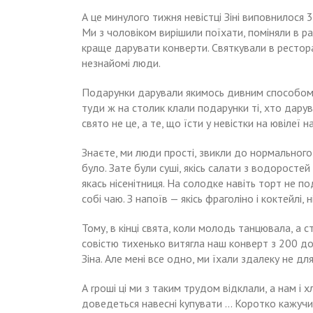
А це минулого тижня невістці Зіні виповнилося 3
Ми з чоловіком вирішили поїхати, поміняли в р
краще дарувати конверти. Святкували в ресторан
незнайомі люди.
Подарунки дарували якимось дивним способом:
туди ж на столик клали подарунки ті, хто дарува
свято не це, а те, що їсти у невістки на ювілеї 
Знаєте, ми люди прості, звикли до нормального їж
було. Зате були суші, якісь салати з водоростей
якась нісенітниця. На солодке навіть торт не по
собі чаю. З напоїв — якісь фраголіно і коктейлі, 
Тому, в кінці свята, коли молодь танцювала, а 
совістю тихенько витягла наш конверт з 200 до
Зіна. Але мені все одно, ми їхали здалеку не д
А rроші ці ми з таким трудом відклали, а нам і
доведеться навесні kупувати … Коротко кажучи, 