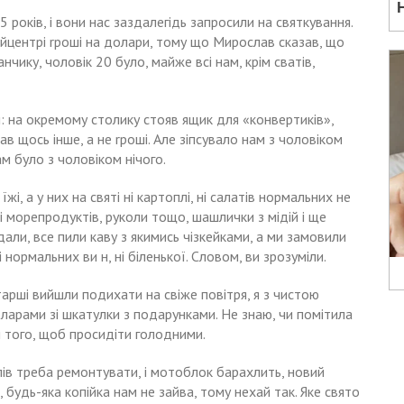
5 років, і вони нас заздалегідь запросили на святкування.
айцентрі rроші на долари, тому що Мирослав сказав, що
чику, чоловік 20 було, майже всі нам, крім сватів,
 на окремому столику стояв ящик для «конвертиків»,
в щось інше, а не rроші. Але зіпсувало нам з чоловіком
нам було з чоловіком нічого.
і, а у них на святі ні картоплі, ні салатів нормальних не
 і морепродуктів, руколи тощо, шашлички з мідій і ще
дали, все пили каву з якимись чізкейками, а ми замовили
ні нормальних ви н, ні біленької. Словом, ви зрозуміли.
старші вийшли подихати на свіже повітря, я з чистою
ларами зі шкатулки з подарунками. Не знаю, чи помітила
ля того, щоб просидіти голодними.
 хлів треба ремонтувати, і мотоблок барахлить, новий
будь-яка копійка нам не зайва, тому нехай так. Яке свято