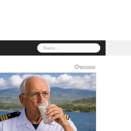
ГОЛОВНА
Україна
Світ
Неймовірно
Цікаво
Дім
Здоровя
Людина
Різне
Найти: