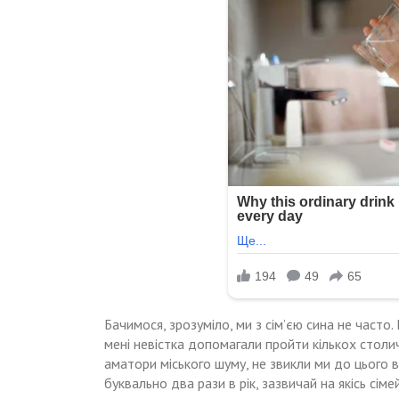
Бачимося, зрозуміло, ми з сім’єю сина не часто.
мені невістка допомагали пройти кількох столичн
аматори міського шуму, не звикли ми до цього 
буквально два рази в рік, зазвичай на якісь сімей