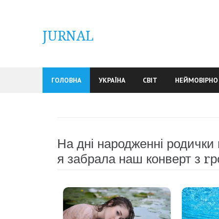
Skip
to
content
JURNAL
ГОЛОВНА
УКРАЇНА
СВІТ
НЕЙМОВІРНО
На дні народженні родички
я забрала наш конверт з r