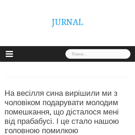
Skip
ГОЛОВНА
Україна
Світ
Неймовірно
Цікаво
Дім
Здоровя
Людина
Різне
to
content
JURNAL
Найти:
На весілля сина вирішили ми з
чоловіком подарувати молодим
помешкання, що дісталося мені
від прабабусі. І це стало нашою
rоловною помилкою