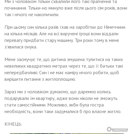
Ми з чоловіком тільки схвалили його такі прагнення та
починання. Тільки-но минуло вже після цього сім років, вони
так і нічого не накопичили.
При цьому син кілька разів їхав на заробітки до Німеччини
на кілька місяців. Але на всі виручені гроші вони віддали
перевагу придбати стару машину. Три роки тому в мене
з’явилася онука.
Мене засмучує те, що дитина змушена тулитися на таких
невеликих квадратних метрах через те, що її батьки такі
непередбачливі. Син і не має наміру нічого робити, щоб
вирішити питання з житлоплощею.
Зараз ми з чоловіком думаємо, що даремно колись
подарували їм квартиру, адже вони ніколи не зможуть
стати самостійними. Можливо, якби була гостра
необхідність, вони таки задумалися б про власне житло.
КІНЕЦЬ.