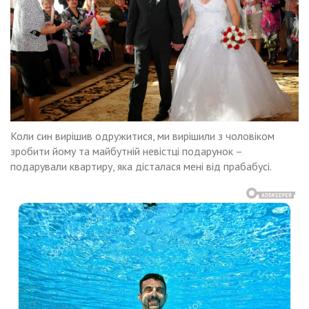
Коли син вирішив одружитися, ми вирішили з чоловіком
зробити йому та майбутній невістці подарунок –
подарували квартиру, яка дісталася мені від прабабусі.