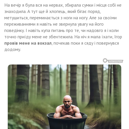
На вечір я була вся на нервах, збирала сумки і місця собі не
знаходила. А тут ще й хлопець, який бігає поряд,
метушиться, переминається з ноги на ногу. Але за своїми
переживаннями я навіть не звернула увагу на його
поведінку. І навіть купа питань про те, чи надовго я і коли
точно приїду мене не збентежила. На ніч я мала їхати, Ігор
провів мене на вокзал
, почекав поки я сяду і повернувся
додому.