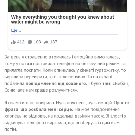
За день я страшенно втомилась і емоційно вимоталась,
тому у потязі поставила телефон на беззвучний режим та
прилягла поспати. Коли опинилась у кімнаті гуртожитку, то
вирішила перевірити, хто телефонував. Та на екрані
побачила
повідомлення від коханого.
І було там: «Вибач,
Соню, але нам краще розлучитися».
Я очам свої не повірила. Нуль пояснень, нуль емоцій. Просто
фраза, що розбила мені серце.
На моє повідомлення
хлопець не відповів, на подальші дзвінки також. Зі злості я
відкинула телефон і вирішила, що розберусь із цим всім
потім.