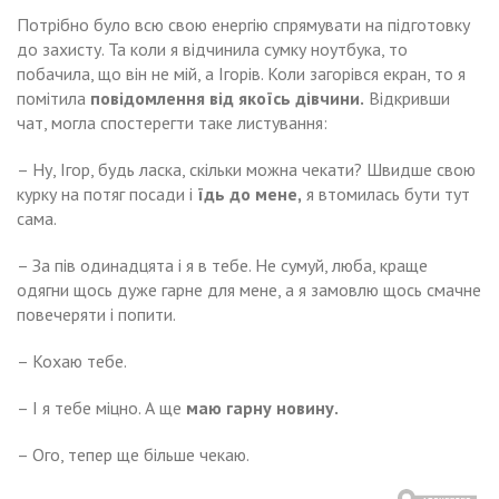
Потрібно було всю свою енергію спрямувати на підготовку
до захисту. Та коли я відчинила сумку ноутбука, то
побачила, що він не мій, а Ігорів. Коли загорівся екран, то я
помітила
повідомлення від якоїсь дівчини.
Відкривши
чат, могла спостерегти таке листування:
– Ну, Ігор, будь ласка, скільки можна чекати? Швидше свою
курку на потяг посади і
їдь до мене,
я втомилась бути тут
сама.
– За пів одинадцята і я в тебе. Не сумуй, люба, краще
одягни щось дуже гарне для мене, а я замовлю щось смачне
повечеряти і попити.
– Кохаю тебе.
– І я тебе міцно. А ще
маю гарну новину.
– Ого, тепер ще більше чекаю.