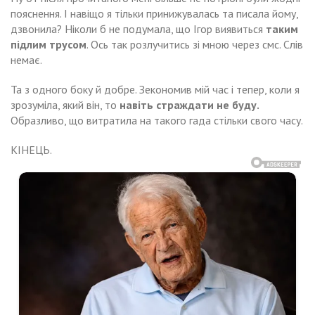
пояснення. І навіщо я тільки принижувалась та писала йому,
дзвонила? Ніколи б не подумала, що Ігор виявиться
таким
підлим трусом
. Ось так розлучитись зі мною через смс. Слів
немає.
Та з одного боку й добре. Зекономив мій час і тепер, коли я
зрозуміла, який він, то
навіть страждати не буду.
Образливо, що витратила на такого гада стільки свого часу.
КІНЕЦЬ.
Навигация
ли
Ангеліна
ердо
по
рішила
ходила
роджуватu
між,
записям
ля
ома.
ала,
о
ли
ловік
птово
є