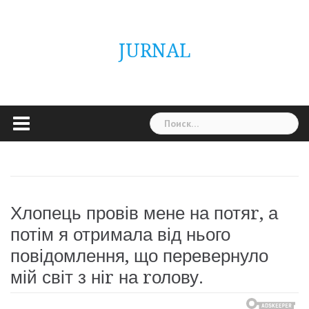
Skip
ГОЛОВНА
Україна
Світ
Неймовірно
Цікаво
Дім
Здоровя
Людина
Різне
to
content
JURNAL
Найти:
Хлопець провів мене на потяr, а
потім я отримала від нього
повідомлення, що перевернуло
мій світ з ніr на rолову.