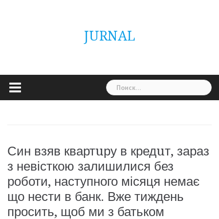
Skip
ГОЛОВНА
Україна
Світ
Неймовірно
Цікаво
Дім
Здоровя
Людина
Різне
to
content
JURNAL
Найти:
Син взяв квартuру в кредuт, зараз
з невісткою залишилися без
роботи, наступного місяця немає
що нести в банк. Вже тиждень
просить, щоб ми з батьком