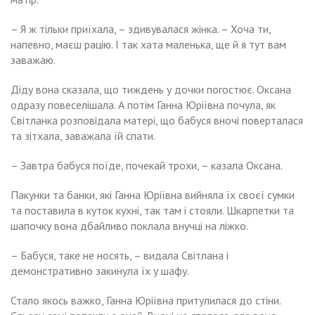
– Я ж тільки приїхала, – здивувалася жінка. – Хоча ти,
напевно, маєш рацію. І так хата маленька, ще й я тут вам
заважаю.
Діду вона сказала, що тиждень у дочки погостює. Оксана
одразу повеселішала. А потім Ганна Юріївна почула, як
Світланка розповідала матері, що бабуся вночі поверталася
та зітхала, заважала їй спати.
– Завтра бабуся поїде, почекай трохи, – казала Оксана.
Пакунки та банки, які Ганна Юріївна вийняла їх своєї сумки
та поставила в куток кухні, так там і стояли. Шкарпетки та
шапочку вона дбайливо поклала внучці на ліжко.
– Бабуся, таке не носять, – видала Світлана і
демонстративно закинула їх у шафу.
Стало якось важко, Ганна Юріївна притулилася до стіни.