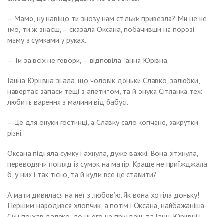
– Мамо, ну навіщо ти знову нам стільки привезла? Ми це не
їмо, ти ж знаєш, – сказала Оксана, побачивши на порозі
маму з сумками у руках.
– Ти за всіх не говори, – відповіла Ганна Юрівна.
Ганна Юріївна знала, що чоловік доньки Славко, залюбки,
навертає запаси тещі з апетитом, та й онука Сітланка теж
любить варення з малини від бабусі.
– Це для онуки гостинці, а Славку сало копчене, закрутки
різні.
Оксана підняла сумку і ахнула, дуже важкі. Вона зітхнула,
переводячи погляд із сумок на матір. Краще не приїжджала
б, у них і так тісно, ​​та й куди все це ставити?
А мати дивилася на неї з любов’ю. Як вона хотіла доньку!
Першим народився хлопчик, а потім і Оксана, найбажаніша.
Син поїхав далеко, до нього не приїдеш, та Ганні Юріївні і