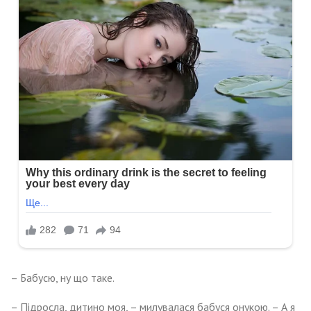
– Бабусю, ну що таке.
– Підросла, дитино моя, – милувалася бабуся онукою. – А я