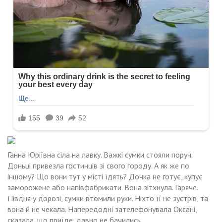
Ганна Юріївна сіла на лавку. Важкі сумки стояли поруч.
Доньці привезла гостинців зі свого городу. А як же по
іншому? Що вони тут у місті їдять? Дочка не готує, купує
заморожене або напівфабрикати. Вона зітхнула. Гаряче.
Півдня у дорозі, сумки втомили руки. Ніхто її не зустрів, та
вона й не чекала. Напередодні зателефонувала Оксані,
сказала, що приїде, давно не бачились.