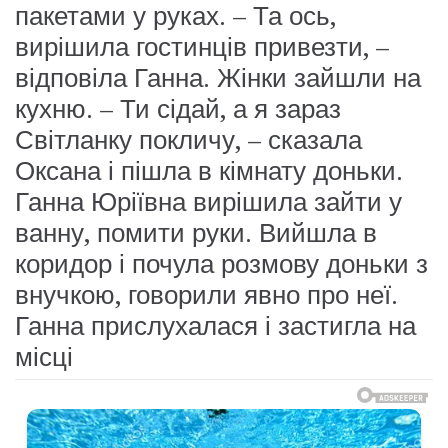
пакетами у руках. – Та ось,
вирішила гостинців привезти, –
відповіла Ганна. Жінки зайшли на
кухню. – Ти сідай, а я зараз
Світланку покличу, – сказала
Оксана і пішла в кімнату доньки.
Ганна Юріївна вирішила зайти у
ванну, помити руки. Вийшла в
коридор і почула розмову доньки з
внучкою, говорили явно про неї.
Ганна прислухалася і застигла на
місці