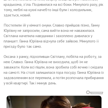
крадькома, з’їла. Подивилася на всі боки. Минулого разу, рік
тому, меблі на кухні начебто інші були і холодильник,
здається, новий.
Постелили їй у кімнаті онуки. Славко прийшов пізно, Ганну
Юріївну не запросили, сама вийти вона не наважилася.
Світлана начепила навушники і захоплено дивилася у
планшет. Ганна Юріївна відчула себе зайвою. Минулого її
приїзду було так само.
Оксана з ранку, підхопивши Світлану, побігла на роботу, за
нею Славко. Ганна Юріївна не виходила, щоб їм не
заважати. Коли всі пішли, вона зробила собі яєчню і снідала
на самоті. На столі залишилася гора посуду. Ганна Юріївна із
задоволенням все перемила, а потім розпочала прибирання
у всій квартирі. Так і минув день.