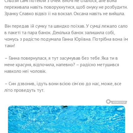
Сльози самі потекли з очей. Вночі не спалося, але вона
переживала навіть поворухнутися, щоб онуку не розбудити.
Зранку Славко відвіз її на вокзал. Оксана навіть не вийшла.
Він передав їй сумку та швидко поїхав. У сумці лежало сало
в пакеті та пара банок. Декілька банок залишила собі,
чомусь з радістю подумала Ганна Юріївна. Потрібна вона їм
таки!
– Ганна повернулася, я тут засумував без тебе. Яка ти в
мене красуня, відпочила, напевно? – радісно метушився
навколо неї чоловік.
– Син дзвонив, їдуть вони всією сім’єю до нас, може, все
літо проведуть тут.