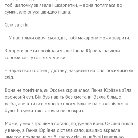
тобі шапочку зв’язала і шкарпетки, – вона потяглася до
сумки, але онука швидко пішла.
Сіли за стіл.
– У нас тільки овочі сьогодні, тобі макарони можу зварити.
З дороги апетит розігрався, але Ганна Юріївна завжди
соромилася у гостях у дочки.
– Зараз свої гостинці дістану, накриємо на стіл, посидимо як
слід.
Вона не помітила, як Оксана скривилася. Ганна Юріївна з’їла
овочевий суп. Він був навіть без сметани. Взяла більше
хліба, але їсти все одно хотілося. Більше на столі нічого не
було. Її сумки так і стояли не розкриті.
Може, у них з грошима погано, подумала вона. Оксана пішла
у ванну, а Ганна Юріївна дістала сало, швидко вкраяла
шматок, поклала на хліб, зверху кільця цибулі і квапливо,