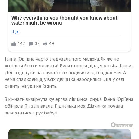
Ганна Юріївна часто згадувала того малюка. Як же не
хотілося його віддавати! Вилита копія діда, чоловіка Ганни.
Дід тоді дуже на онука хотів подивитися, спадкоємця. А
нема спадкоємця, у всіх дівчатка народилися. Дід у селі
сидить, нікуди не їздить.
З кімнати визирнула кучерява дівчинка, онука. Ганна Юріївна
обійняла її і заплакала. Рідненька моя. Дівчинка почала
вивертатися з рук бабусі.