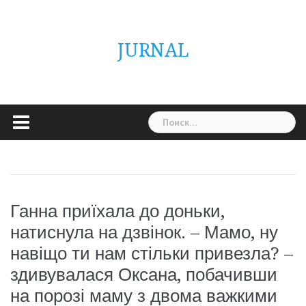
Skip
ГОЛОВНА
Україна
Світ
Неймовірно
Цікаво
Дім
Здоровя
Людина
Різне
to
content
JURNAL
Найти:
Ганна приїхала до доньки,
натиснула на дзвінок. – Мамо, ну
навіщо ти нам стільки привезла? –
здивувалася Оксана, побачивши
на порозі маму з двома важкими