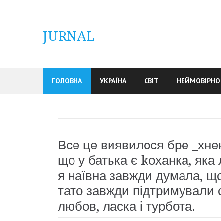
Skip
to
content
JURNAL
ГОЛОВНА
УКРАЇНА
СВІТ
НЕЙМОВІРНО
Все це виявилося бре _хнею
що у батька є kоханка, яка
я наївна завжди думала, щ
тато завжди підтримували о
любов, ласка і турбота.