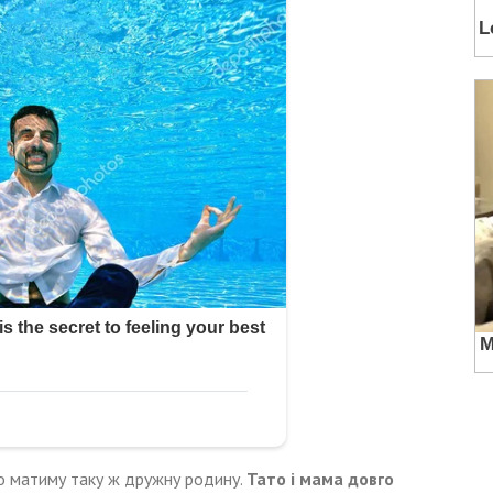
що матиму таку ж дружну родину.
Тато і мама довго