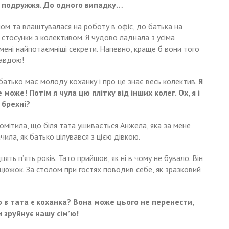
о подружжя. До одного випадку…
ом та влаштувалася на роботу в офіс, до батька на
стосунки з колективом. Я чудово ладнала з усіма
мені найпотаємніші секрети. Напевно, краще б вони того
равдою!
батько має молоду коханку і про це знає весь колектив.
Я
 може! Потім я чула цю плітку від інших колег. Ох, я і
 брехні?
помітила, що біля тата ушивається Анжела, яка за мене
чила, як батько цілувався з цією дівкою.
ять п’ять років. Тато прийшов, як ні в чому не бувало. Він
нцюжок. За столом при гостях поводив себе, як зразковий
о в тата є коханка? Вона може цього не перенести,
и зруйнує нашу сім’ю!