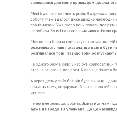
залишалися для мене прикладом ідеальног
Мені було вже двадцять років. Я отримала дипл
роботу. Мені вдалося дуже швидко налагодити 
працівниками. Уже скоро вони почали довіряти 
не робили. Бо всі їхні слова виявилися гіркою п
Моя колега Карина спочатку натякнула, що мій 
розсміялася лише і сказала, що цього бути не
розгнівалася тоді! Навіщо вони розпускають
Та одного разу в офісі у нас був корпоратив. Я 
старша всього на два роки. А далі ще гірше: я ба
А через день у моїх батьків була річниця – двадц
привітав маму, подарував їй квіти і золотий ла
сім’янин.
Тепер я не знаю, що робить.
Зізнатися мамі, щ
адже це зрада. І я упевнена, що це назавжд