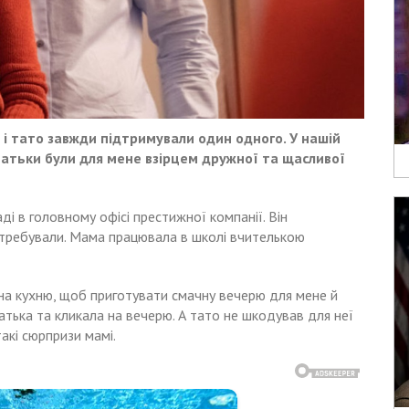
і тато завжди підтримували один одного. У нашій
. Батьки були для мене взірцем дружної та щасливої
і в головному офісі престижної компанії. Він
потребували. Мама працювала в школі вчителькою
на кухню, щоб приготувати смачну вечерю для мене й
атька та кликала на вечерю. А тато не шкодував для неї
такі сюрпризи мамі.