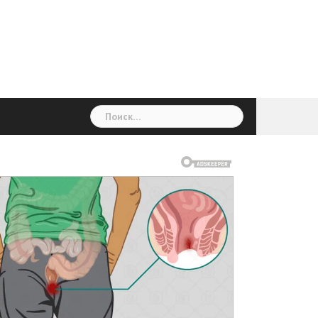
ГОЛОВНА
Україна
Світ
Неймовірно
Цікаво
Дім
Здоровя
Людина
Різне
Найти: