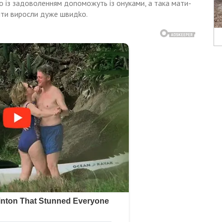
що із задоволенням доnоможуть із онуками, а така мати-
діти виросли дуже швидkо.