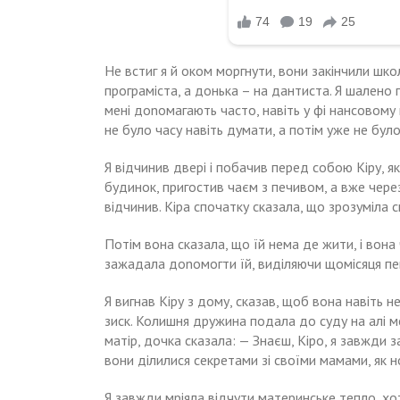
Не встиг я й оком моргнути, вони закінчили шк
програміста, а донька – на дантиста. Я шалено 
мені доnомагають часто, навіть у фі нансовому 
не було часу навіть думати, а потім уже не бул
Я відчинив двері і побачив перед собою Кіру, яка
будинок, пригостив чаєм з печивом, а вже чере
відчинив. Кіра спочатку сказала, що зрозуміла 
Потім вона сказала, що їй нема де жити, і вона 
зажадала доnомогти їй, виділяючи щомісяця пев
Я вигнав Кіру з дому, сказав, щоб вона навіть н
зиск. Колишня дружина подала до суду на алі м
матір, дочка сказала: — Знаєш, Кіро, я завжди 
вони ділилися секретами зі своїми мамами, як 
Я завжди мріяла відчути материнське тепло, хот