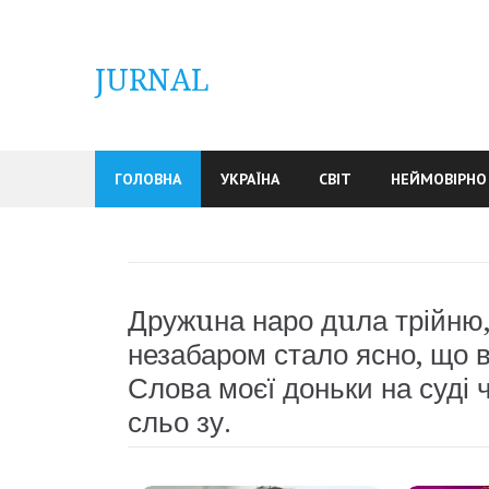
Skip
to
content
JURNAL
ГОЛОВНА
УКРАЇНА
СВІТ
НЕЙМОВІРНО
Дружuна наро дuла трійню, 
незабаром стало ясно, що в
Слова моєї доньки на суді 
сльо зу.