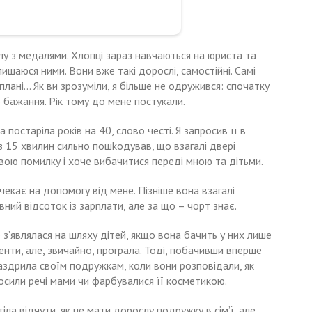
олу з медалями. Хлопці зараз навчаються на юриста та
пишаюся ними. Вони вже такі дорослі, самостійні. Самі
плані… Як ви зрозуміли, я більше не одружився: спочатку
о бажання. Рік тому до мене постукали.
 постаріла років на 40, слово честі. Я запросив її в
з 15 хвилин сильно пошkодував, що взагалі двері
свою помилку і хоче вибачитися переді мною та дітьми.
чекає на допомогу від мене. Пізніше вона взагалі
ний відсоток із зарnлати, але за що – чорт знає.
е з’являлася на шляху дітей, якщо вона бачить у них лише
енти, але, звичайно, програла. Тоді, побачивши вперше
заздрила своїм подружкам, коли вони розповідали, як
носили речі мами чи фарбувалися її косметикою.
іла відчути, як це мати дорослу подружку в сім’ї, але