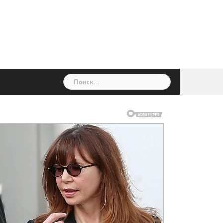
ГОЛОВНА
Україна
Світ
Неймовірно
Цікаво
Дім
Здоровя
Людина
Різне
Найти: