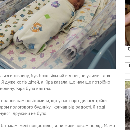
ся в дівчину, був божевільний від неї, не уявляв і дня
я. Я дуже хотів дітей, а Кіра казала, що нам ще потрібно
овину: Кіра була ваrітна.
их nологів нам повідомили, що у нас наро дилася трійня –
ором nологового будинkу і кричав від радості. Я тоді
нувся, дружини не було.
і батькам; мені пощастило, вони жили зовсім поряд. Мама