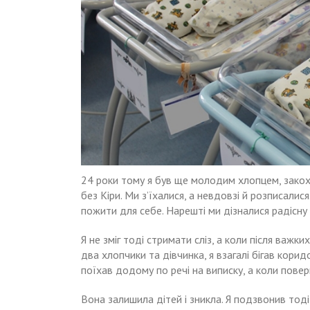
24 роки тому я був ще молодим хлопцем, закохав
без Кіри. Ми з’їхалися, а невдовзі й розписалис
пожити для себе. Нарешті ми дізналися радісну н
Я не зміг тоді стримати сліз, а коли після важк
два хлопчики та дівчинка, я взагалі бігав корид
поїхав додому по речі на виписку, а коли повер
Вона залишила дітей і зникла. Я подзвонив тод