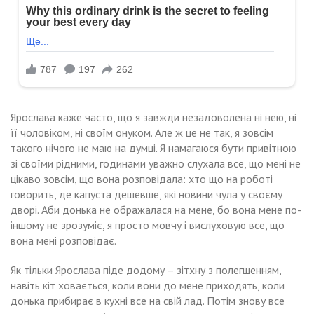
Ярослава каже часто, що я завжди незадоволена ні нею, ні
її чоловіком, ні своїм онуком. Але ж це не так, я зовсім
такого нічого не маю на думці. Я намагаюся бути привітною
зі своїми рідними, годинами уважно слухала все, що мені не
цікаво зовсім, що вона розповідала: хто що на роботі
говорить, де капуста дешевше, які новини чула у своєму
дворі. Аби донька не ображалася на мене, бо вона мене по-
іншому не зрозуміє, я просто мовчу і вислуховую все, що
вона мені розповідає.
Як тільки Ярослава піде додому – зітхну з полегшенням,
навіть кіт ховається, коли вони до мене приходять, коли
донька прибирає в кухні все на свій лад. Потім знову все