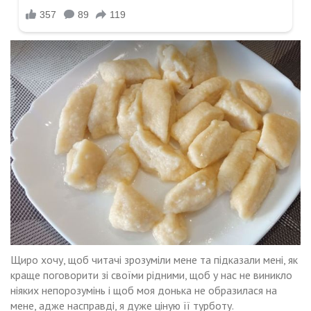
Щиро хочу, щоб читачі зрозуміли мене та підказали мені, як
краще поговорити зі своїми рідними, щоб у нас не виникло
ніяких непорозумінь і щоб моя донька не образилася на
мене, адже насправді, я дуже ціную її турботу.