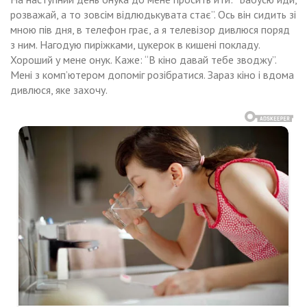
розважай, а то зовсім відлюдькувата стає”. Ось він сидить зі
мною пів дня, в телефон грає, а я телевізор дивлюся поряд
з ним. Нагодую пиріжками, цукерок в кишені покладу.
Хороший у мене онук. Каже: “В кіно давай тебе зводжу”.
Мені з комп’ютером допоміг розібратися. Зараз кіно і вдома
дивлюся, яке захочу.