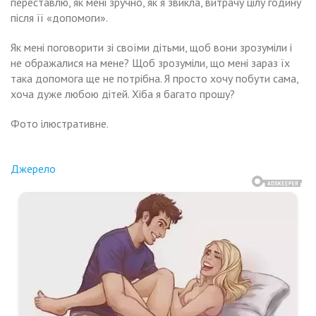
переставлю, як мені зручно, як я звикла, витрачу цілу годину
після її «допомоги».
Як мені поговорити зі своїми дітьми, щоб вони зрозуміли і
не ображалися на мене? Щоб зрозуміли, що мені зараз їх
така допомога ще не потрібна. Я просто хочу побути сама,
хоча дуже любою дітей. Хіба я багато прошу?
Фото ілюстративне.
Джерело
Навигация
Коли
ці
по
ї
ресня
други
записям
ті
дичі
зналися,
не
о
ийшла