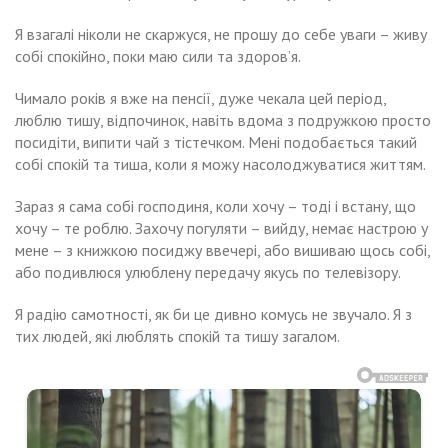
Я взагалі ніколи не скаржуся, не прошу до себе уваги – живу
собі спокійно, поки маю сили та здоров’я.
Чимало років я вже на пенсії, дуже чекала цей період,
люблю тишу, відпочинок, навіть вдома з подружкою просто
посидіти, випити чай з тістечком. Мені подобається такий
собі спокій та тиша, коли я можу насолоджуватися життям.
Зараз я сама собі господиня, коли хочу – тоді і встану, що
хочу – те роблю. Захочу погуляти – вийду, немає настрою у
мене – з книжкою посиджу ввечері, або вишиваю щось собі,
або подивлюся улюблену передачу якусь по телевізору.
Я радію самотності, як би це дивно комусь не звучало. Я з
тих людей, які люблять спокій та тишу загалом.