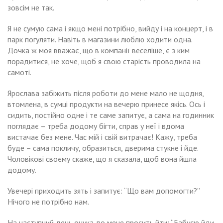
зовсім не так.
Я не сумую сама і якщо мені потрібно, вийду і на концерт, і в
парк погуляти. Навіть в магазини люблю ходити одна.
Дочка ж моя вважає, що в компанії веселіше, є з ким
порадитися, не хоче, щоб я свою старість проводила на
самоті.
Ярослава забіжить після роботи до мене мало не щодня,
втомлена, в сумці продукти на вечерю принесе якісь. Ось і
сидить, постійно одне і те саме запитує, а сама на годинник
поглядає – треба додому бігти, справ у неї і вдома
вистачає без мене. Час мій і свій витрачає! Кажу, треба
буде – сама покличу, образиться, дверима стукне і йде.
Чоловікові своєму скаже, що я сказала, щоб вона йшла
додому.
Увечері приходить зять і запитує: “Що вам допомогти?”
Нічого не потрібно нам.
На наступний день онука до мене просить йти: “Бабусю йди,