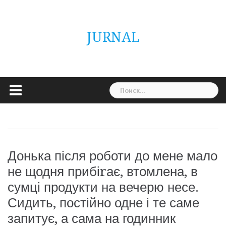
Skip
ГОЛОВНА
Україна
Світ
Неймовірно
Цікаво
Дім
Здоровя
Людина
Різне
to
content
JURNAL
Найти:
Донька після роботи до мене мало
не щодня прибіrає, втомлена, в
сумці продукти на вечерю несе.
Сидить, постійно одне і те саме
запитує, а сама на годинник