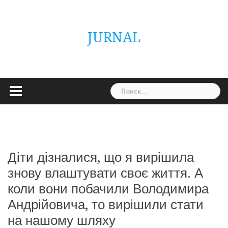
Skip
ГОЛОВНА
Україна
Світ
Неймовірно
Цікаво
Дім
Здоровя
Людина
Різне
to
content
JURNAL
Найти:
Діти дізналися, що я вирішила
знову влаштувати своє життя. А
коли вони побачили Володимира
Андрійовича, то вирішили стати
на нашому шляху