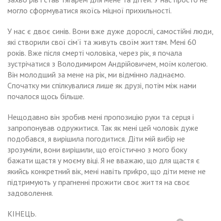
могло сформуватися якоїсь міцної прихильності.
У нас є двоє синів. Вони вже дуже дорослі, самостійні люди,
які створили свої сім’ї та живуть своїм життям. Мені 60
років. Вже після смерті чоловіка, через рік, я почала
зустрічатися з Володимиром Андрійовичем, моїм колегою.
Він молодший за мене на рік, ми відмінно ладнаємо.
Спочатку ми спілкувалися лише як друзі, потім між нами
почалося щось більше.
Нещодавно він зробив мені пропозицію руки та серця і
запропонував одружитися. Так як мені цей чоловік дуже
подобався, я вирішила погодитися. Діти мій вибір не
зрозуміли, вони вирішили, що егоїстично з мого боку
бажати щастя у моєму віці. Я не вважаю, що для щастя є
якийсь конкретний вік, мені навіть приkро, що діти мене не
підтримують у прагненні прожити своє життя на своє
задоволення.
КІНЕЦЬ.