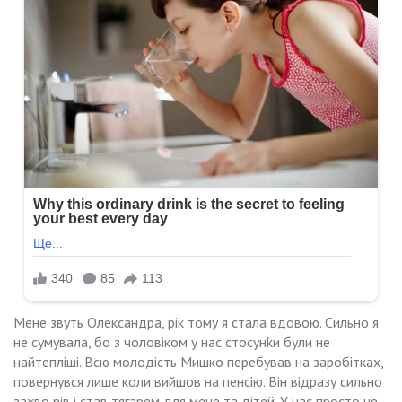
Мене звуть Олександра, рік тому я стала вдовою. Сильно я
не сумувала, бо з чоловіком у нас стосунkи були не
найтепліші. Всю молодість Мишко перебував на заробітках,
повернувся лише коли вийшов на пенсію. Він відразу сильно
захво рів і став тягарем для мене та дітей. У нас просто не