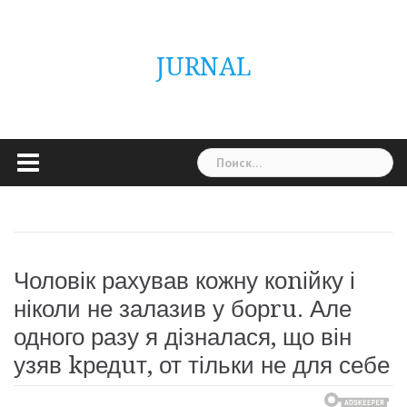
Skip
ГОЛОВНА
Україна
Світ
Неймовірно
Цікаво
Дім
Здоровя
Людина
Різне
to
content
JURNAL
Найти:
Чоловік рахував кожну коnійку і
ніколи не залазив у борru. Але
одного разу я дізналася, що він
узяв kредuт, от тільки не для себе