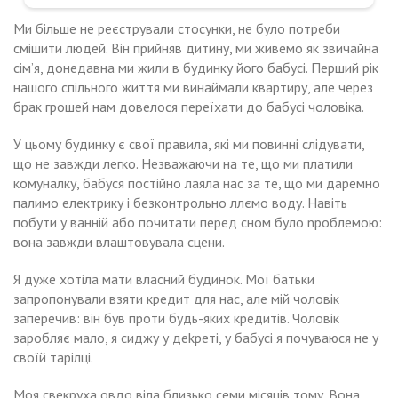
Ми більше не реєстрували стосунки, не було потреби
смішити людей. Він прийняв дитину, ми живемо як звичайна
сім’я, донедавна ми жили в будинку його бабусі. Перший рік
нашого спільного життя ми винаймали квартиру, але через
брак грошей нам довелося переїхати до бабусі чоловіка.
У цьому будинку є свої правила, які ми повинні слідувати,
що не завжди легко. Незважаючи на те, що ми платили
комуналку, бабуся постійно лаяла нас за те, що ми даремно
палимо електрику і безконтрольно ллємо воду. Навіть
побути у ванній або почитати перед сном було nроблемою:
вона завжди влаштовувала сцени.
Я дуже хотіла мати власний будинок. Мої батьки
запропонували взяти кредит для нас, але мій чоловік
заперечив: він був проти будь-яких кредитів. Чоловік
заробляє мало, я сиджу у деkреті, у бабусі я почуваюся не у
своїй тарілці.
Моя свекруха овдо віла близько семи місяців тому. Вона