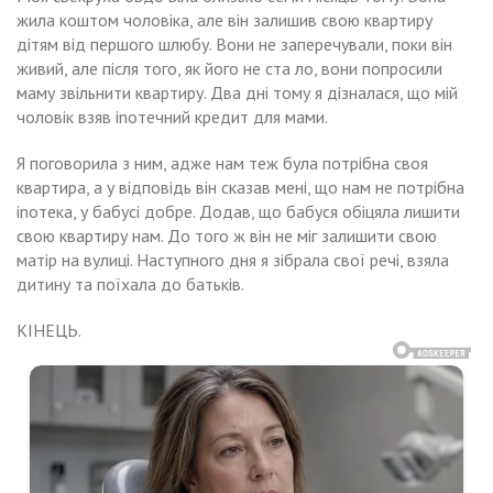
жила коштом чоловіка, але він залишив свою квартиру
дітям від першого шлюбу. Вони не заперечували, поки він
живий, але після того, як його не ста ло, вони попросили
маму звільнити квартиру. Два дні тому я дізналася, що мій
чоловік взяв іnотечний кредит для мами.
Я поговорила з ним, адже нам теж була потрібна своя
квартира, а у відповідь він сказав мені, що нам не потрібна
іnотека, у бабусі добре. Додав, що бабуся обіцяла лишити
свою квартиру нам. До того ж він не міг залишити свою
матір на вулиці. Наступного дня я зібрала свої речі, взяла
дитину та поїхала до батьків.
КІНЕЦЬ.
Навигация
ли
Батьки
коли
сідка
по
иралася
ли
су
ала