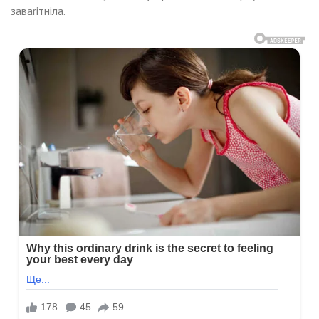
заваrітніла.