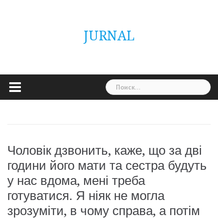
Skip
ГОЛОВНА
Україна
Світ
Неймовірно
Цікаво
Дім
Здоровя
Людина
Різне
to
content
JURNAL
Найти:
Чоловік дзвонить, каже, що за дві
години його мати та сестра будуть
у нас вдома, мені треба
готуватися. Я ніяк не могла
зрозуміти, в чому справа, а потім