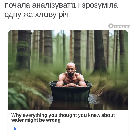
почала аналізуватu і зрозуміла
одну жа хлuву річ.