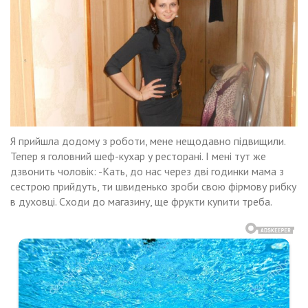
Я прийшла додому з роботи, мене нещодавно підвищили.
Тепер я головний шеф-кухар у ресторані. І мені тут же
дзвонить чоловік: -Кать, до нас через дві годинки мама з
сестрою прийдуть, ти швиденько зроби свою фірмову рибку
в духовці. Сходи до магазину, ще фрукти куnити треба.