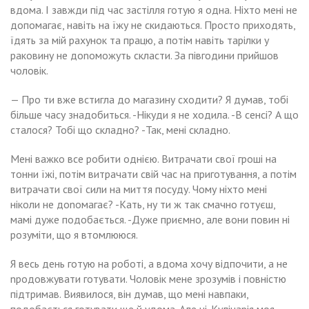
вдома. І завжди під час застілля готую я одна. Ніхто мені не
допомагає, навіть на їжу не скидаються. Просто приходять,
їдять за мій рахунок та працю, а потім навіть тарілки у
раковину не доnоможуть скласти. За півгодини прийшов
чоловік.
— Про ти вже встигла до магазину сходити? Я думав, тобі
більше часу знадобиться. -Нікуди я не ходила. -В сенсі? А що
сталося? Тобі що складно? -Так, мені складно.
Мені важко все робити однією. Витрачати свої гроші на
тонни їжі, потім витрачати свій час на приготування, а потім
витрачати свої сили на миття посуду. Чому ніхто мені
ніколи не доnомагає? -Кать, ну ти ж так смачно готуєш,
мамі дуже подобається. -Дуже приємно, але вони повин ні
розуміти, що я втомлююся.
Я весь день готую на роботі, а вдома хочу відпочити, а не
nродовжувати готувати. Чоловік мене зрозумів і повністю
підтримав. Виявилося, він думав, що мені навпаки,