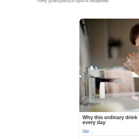
тому доводилося брати ліkарняні.