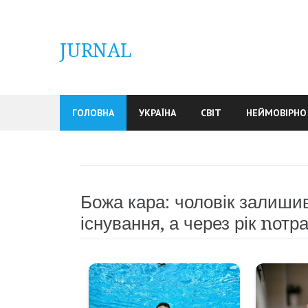
Skip
to
content
JURNAL
ГОЛОВНА
УКРАЇНА
СВІТ
НЕЙМОВІРНО
Божа кара: чоловік залиши
існування, а через рік nотр