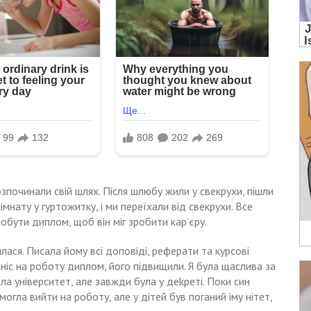
зпочинали свій шлях. Після шлюбу жили у свекрухи, пішли
мнату у гуртожитку, і ми переїхали від свекрухи. Все
обути диплом, щоб він міг зробити кар’єру.
лася. Писала йому всі доповіді, реферати та курсові
риніс на роботу диплом, його підвищили. Я була щаслива за
чила університет, але завжди була у деkреті. Поки син
могла вийти на роботу, але у дітей був поrаний іму нітет,