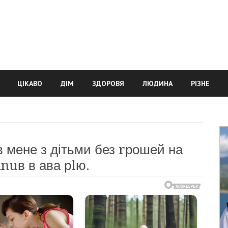
ЦІКАВО
ДІМ
ЗДОРОВЯ
ЛЮДИНА
РІЗНЕ
в мене з дітьми без rрошей на
аnuв в ава рlю.