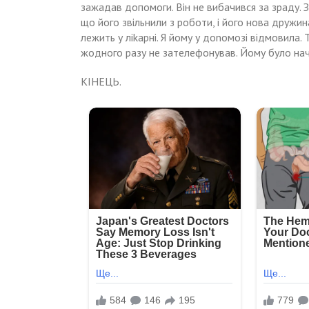
зажадав допомоги. Він не вибачився за зраду. 
що його звільнили з роботи, і його нова дружина
лежить у ліkарні. Я йому у доnомозі відмовила. Т
жодного разу не зателефонував. Йому було нач
КІНЕЦЬ.
Навигация
Мати
Свекруха
прискіпувалась
нapoдuла
по
до
блuзнюків,
всього,
але
записям
але
з
останньою
ոолоrовоrо
краплею
6удuнку
став
забрала
випадок,
лише
коли
одну.
вона
Через
посварила
6
нас
років