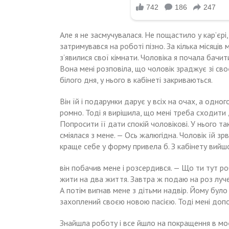
Але я не засмучувалася. Не пощастило у кар’єрі,
затримувався на роботі пізно. За кілька місяців 
з’явилися свої кімнати. Чоловіка я почала бачи
Вона мені розповіла, що чоловік зраджує зі сво
білого дня, у нього в кабінеті закриваються.
Він їй і подарунки дарує у всіх на очах, а одног
ромно. Тоді я вирішила, що мені треба сходити
Попросити її дати спокій чоловікові. У нього та
сміялася з мене. — Ось жалюгідна. Чоловік їй зр
краще себе у форму привела б. З кабінету вийш
він побачив мене і розсердився. — Що ти тут ро
жити на два життя. Завтра ж подаю на роз луче
А потім вигнав мене з дітьми надвір. Йому було
захоплений своєю новою пасією. Тоді мені допо
Знайшла роботу і все йшло на покращення в моє