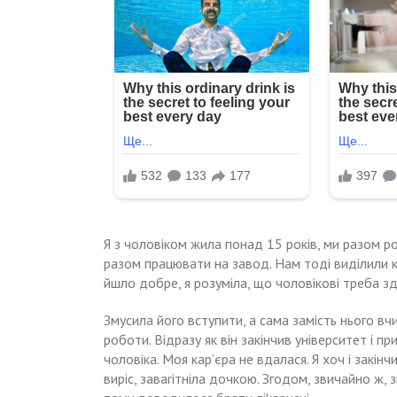
Я з чоловіком жила понад 15 років, ми разом ро
разом працювати на завод. Нам тоді виділили кі
йшло добре, я розуміла, що чоловікові треба зд
Змусила його вступити, а сама замість нього вчи
роботи. Відразу як він закінчив університет і п
чоловіка. Моя кар’єра не вдалася. Я хоч і закін
виріс, заваrітніла дочкою. Згодом, звичайно ж, з