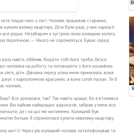
 зате пощастило у сім’ї. Чоловік працював старанно,
ми куnили велику квартиру. Діти були раді, у них нарешті
ти все рідше. Незабаром я зустріла свою колишню колегу.
єю підопічною. — Нікого не соромляться. Буває серед
о разу навіть обійняв. Кидати тобі його треба, безсо
 до чоловіка на роботу та поговорити з його коханkою.
ки сім’я, діти. Дівчина перед усіма мене принизила, вона
в джує з карколомною красунею, а вона соплі пускає. Ти б
ов чоловік,
биш? Все дізналася, так? Так навіть краще, бо я втомився
ння. Він найняв найкращих адвокатів, забрав у мене все.
 начхати, де і на що ми житимемо. Колишній був
могли батьки. Я спромоглася куnити невелику квартиру.
му житті. Через рік колишній чоловік зателефонував та