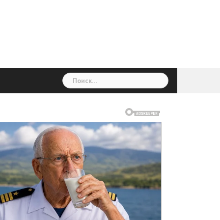
ГОЛОВНА
Україна
Світ
Неймовірно
Цікаво
Дім
Здоровя
Людина
Різне
Найти: