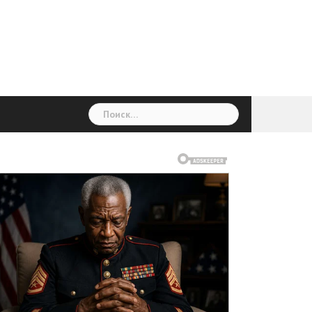
ГОЛОВНА
Україна
Світ
Неймовірно
Цікаво
Дім
Здоровя
Людина
Різне
Найти: