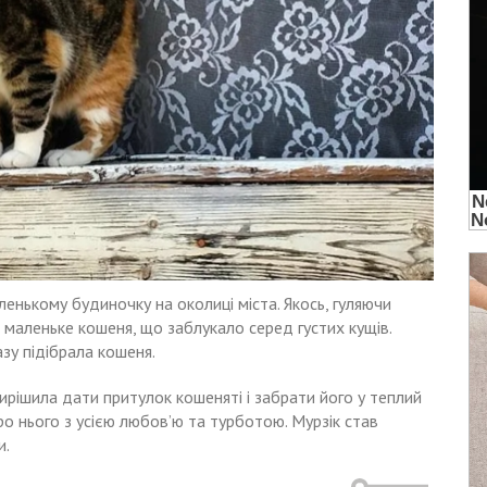
ленькому будиночку на околиці міста. Якось, гуляючи
а маленьке кошеня, що заблукало серед густих кущів.
азу підібрала кошеня.
ирішила дати притулок кошеняті і забрати його у теплий
ро нього з усією любов’ю та турботою. Мурзік став
и.