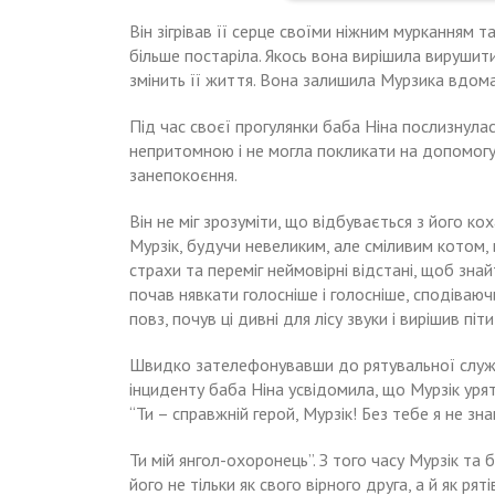
Він зігрівав її серце своїми ніжним мурканням т
більше постаріла. Якось вона вирішила вирушити
змінить її життя. Вона залишила Мурзика вдом
Під час своєї прогулянки баба Ніна послизнула
непритомною і не могла покликати на допомогу.
занепокоєння.
Він не міг зрозуміти, що відбувається з його ко
Мурзік, будучи невеликим, але сміливим котом, 
страхи та переміг неймовірні відстані, щоб знайт
почав нявкати голосніше і голосніше, сподіваю
повз, почув ці дивні для лісу звуки і вирішив пі
Швидко зателефонувавши до рятувальної служби,
інциденту баба Ніна усвідомила, що Мурзік урят
“Ти – справжній герой, Мурзік! Без тебе я не зн
Ти мій янгол-охоронець”. З того часу Мурзік та
його не тільки як свого вірного друга, а й як р