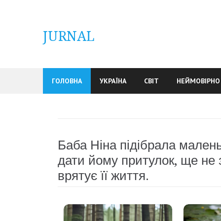
Skip
to
content
JURNAL
ГОЛОВНА
УКРАЇНА
СВІТ
НЕЙМОВІРНО
Баба Ніна підібрала мален
дати йому притулок, ще не
врятує її життя.