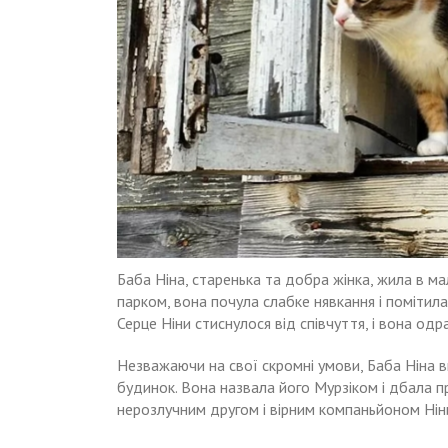
Баба Ніна, старенька та добра жінка, жила в ма
парком, вона почула слабке нявкання і помітил
Серце Ніни стиснулося від співчуття, і вона одр
Незважаючи на свої скромні умови, Баба Ніна в
будинок. Вона назвала його Мурзіком і дбала п
нерозлучним другом і вірним компаньйоном Нін