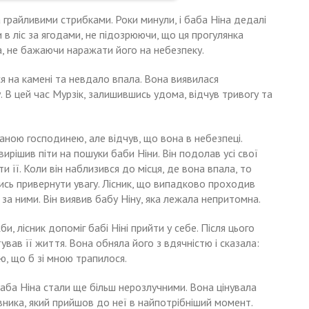
а грайливими стрибками. Роки минули, і баба Ніна дедалі
 в ліс за ягодами, не підозрюючи, що ця прогулянка
а, не бажаючи наражати його на небезпеку.
ся на камені та невдало впала. Вона виявилася
 В цей час Мурзік, залишившись удома, відчув тривогу та
ханою господинею, але відчув, що вона в небезпеці.
вирішив піти на пошуки баби Ніни. Він подолав усі свої
и її. Коли він наблизився до місця, де вона впала, то
чись привернути увагу. Лісник, що випадково проходив
ти за ними. Він виявив бабу Ніну, яка лежала непритомна.
 лісник допоміг бабі Ніні прийти у себе. Після цього
ував її життя. Вона обняла його з вдячністю і сказала:
аю, що б зі мною трапилося.
 баба Ніна стали ще більш нерозлучними. Вона цінувала
ятівника, який прийшов до неї в найпотрібніший момент.