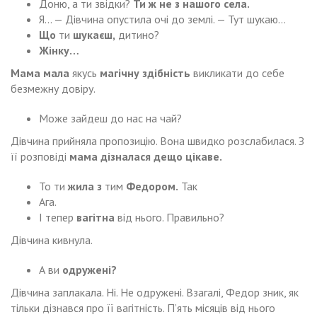
Доню, а ти звідки?
Ти ж не з нашого села.
Я… — Дівчина опустила очі до землі. — Тут шукаю…
Що
ти
шукаєш,
дитино?
Жінку…
Мама
мала
якусь
магічну здібність
викликати до себе
безмежну довіру.
Може зайдеш до нас на чай?
Дівчина прийняла пропозицію. Вона швидко розслабилася. З
її розповіді
мама дізналася дещо цікаве.
То ти
жила з
тим
Федором.
Так
Ага.
І тепер
вагітна
від нього. Правильно?
Дівчина кивнула.
А ви
одружені?
Дівчина заплакала. Ні. Не одружені. Взагалі, Федор зник, як
тільки дізнався про її вагітність. П’ять місяців від нього