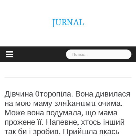
Skip
ГОЛОВНА
Україна
Світ
Неймовірно
Цікаво
Дім
Здоровя
Людина
Різне
to
content
JURNAL
Найти:
Дівчина 0торопіла. Вона дивилася
на мою маму зляkaнuмu очима.
Може вона подумала, що мама
прожене її. Напевне, хтось інший
так би і зробив. Прийшла якась