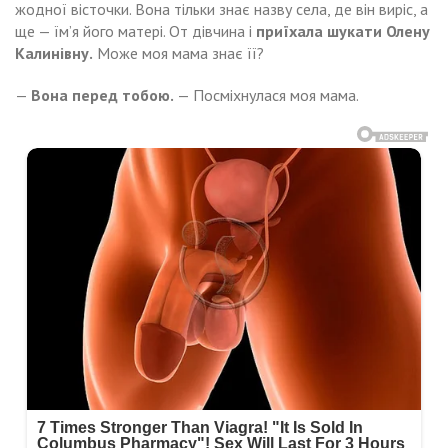
жодної вісточки. Вона тільки знає назву села, де він виріс, а
ще — їм’я його матері. От дівчина і
приїхала шукати Олену
Калинівну.
Може моя мама знає її?
—
Вона перед тобою.
— Посміхнулася моя мама.