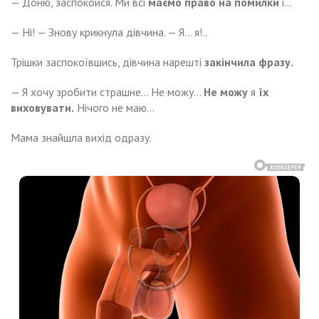
— Доню, заспокойся. Ми всі
маємо право
на помилки
і…
— Ні! — Знову крикнула дівчина. — Я… я!..
Трішки заспокоївшись, дівчина нарешті
закінчила фразу.
— Я хочу зробити страшне… Не можу…
Не можу
я
їх
виховувати.
Нічого не маю…
Мама знайшла вихід одразу.