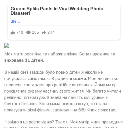
Моя мати релігійна та набожна жінка. Вона народила та
виховала 11 дітей.
В нашій сім’ї завжди було повно дітей. Я ніколи не
почувалася самотньою. В родині
я сьома
. Моє дитинство
сповнене спогадами про релігійне виховання. Йому матір
присвятила окрему частину свого життя. Ми багато читали
релігійної літератури. Я знала на пам’ять цілі уривки зі
Святого Писання. Коли мама освоїла ютуб, то стала
показувати різні фільми, засновані на біблійних сюжетах.
Навіщо я це розповідаю? Так от. Моя матір жила праведним
життям. Основою її життя стало виховання дітей. Вона з