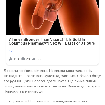
До мами прийшла дівчинка. На вигляд вона мала років
шістнадцять. Зовсім юна. Худенька, маленька. Обличчя бліде,
але рум’яні щічки. Волосся довге і густе. Під очима синяки.
Гарна дівчина, але
жахливо стомлена.
Вона ледь говорила.
Попросила в мами води.
Дякую. — Прошепотіла дівчина, коли напилася.