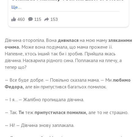
Дівчина оторопіла. Вона
дивилася
на мою маму
зляканими
очима.
Може вона подумала, що мама прожене її.
Напевне, хтось інший так би і зробив. Прийшла якась
дівчина. Насварила рідного сина. Поплакала на плечу, а
тепер що?
— Все буде добре. — Повільно сказала мама. — Ми
любимо
Федора,
але він припустився багатьох помилок.
— І я… — Жалібно пропищала дівчина.
— Так.
Ти
теж
припустилася помилки,
але то не страшно.
— Ні! — Дівчина знову заплакала.