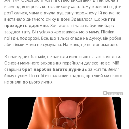
вісімнадцяти років когось виховувала. Тому, коли всі її діти
роз’їхалися, мама відчула душевну порожнечу. Їй конче не
вистачало дитячого сміху в домі. Здавалося, що
життя
проходить даремно.
Хоч якось ті часи набували барв
завдяки тату. Він усіляко «розважав» мою маму. Пікніки,
поїзди, подорожі. Все, що тільки спаде на думку, він робив,
аби тільки мама не сумувала. На жаль, це не допомагало.
В праведних батьків, не завжди виростають такі самі діти.
Основи маминого виховання перейняли далеко не всі. Мій
старший
брат наробив багато дурниць
за життя. Земля
йому пухом. По собі він залишив спадок, про який ми нічого
не знали до цього липня.